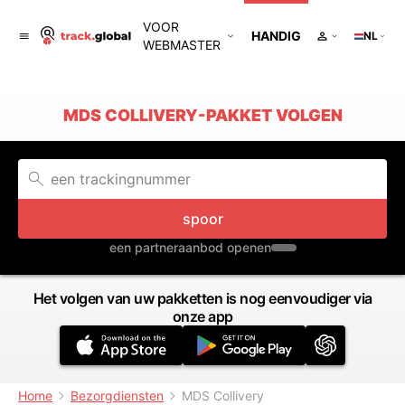
VOOR
HANDIG
NL
WEBMASTER
MDS COLLIVERY-PAKKET VOLGEN
spoor
een partneraanbod openen
Het volgen van uw pakketten is nog eenvoudiger via
onze app
Home
Bezorgdiensten
MDS Collivery