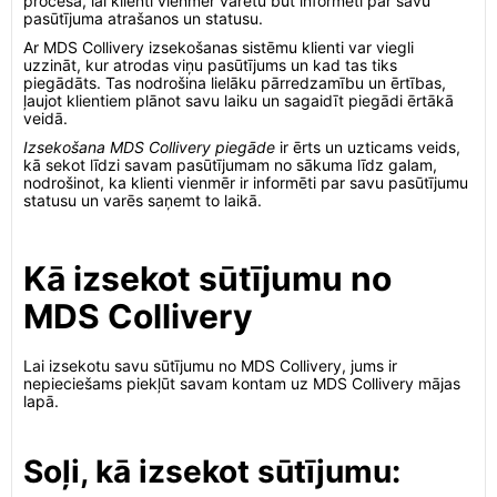
procesā, lai klienti vienmēr varētu būt informēti par savu
pasūtījuma atrašanos un statusu.
Ar MDS Collivery izsekošanas sistēmu klienti var viegli
uzzināt, kur atrodas viņu pasūtījums un kad tas tiks
piegādāts. Tas nodrošina lielāku pārredzamību un ērtības,
ļaujot klientiem plānot savu laiku un sagaidīt piegādi ērtākā
veidā.
Izsekošana MDS Collivery piegāde
ir ērts un uzticams veids,
kā sekot līdzi savam pasūtījumam no sākuma līdz galam,
nodrošinot, ka klienti vienmēr ir informēti par savu pasūtījumu
statusu un varēs saņemt to laikā.
Kā izsekot sūtījumu no
MDS Collivery
Lai izsekotu savu sūtījumu no MDS Collivery, jums ir
nepieciešams piekļūt savam kontam uz MDS Collivery mājas
lapā.
Soļi, kā izsekot sūtījumu: