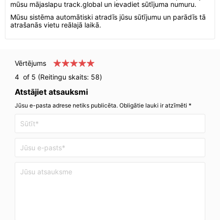
mūsu mājaslapu track.global un ievadiet sūtījuma numuru.
Mūsu sistēma automātiski atradīs jūsu sūtījumu un parādīs tā
atrašanās vietu reālajā laikā.
Vērtējums
4
of 5 (Reitingu skaits:
58
)
Atstājiet atsauksmi
Jūsu e-pasta adrese netiks publicēta. Obligātie lauki ir atzīmēti *