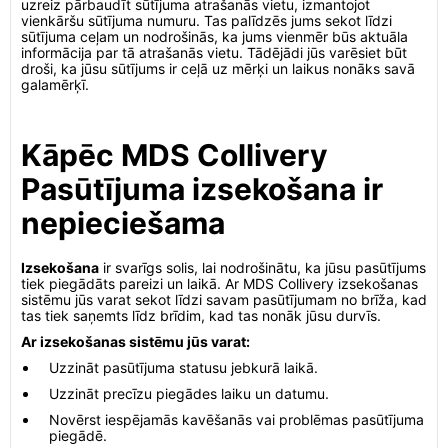
uzreiz pārbaudīt sūtījuma atrašanās vietu, izmantojot
vienkāršu sūtījuma numuru. Tas palīdzēs jums sekot līdzi
sūtījuma ceļam un nodrošinās, ka jums vienmēr būs aktuāla
informācija par tā atrašanās vietu. Tādējādi jūs varēsiet būt
droši, ka jūsu sūtījums ir ceļā uz mērķi un laikus nonāks savā
galamērķī.
Kāpēc MDS Collivery
Pasūtījuma izsekošana ir
nepieciešama
Izsekošana
ir svarīgs solis, lai nodrošinātu, ka jūsu pasūtījums
tiek piegādāts pareizi un laikā. Ar MDS Collivery izsekošanas
sistēmu jūs varat sekot līdzi savam pasūtījumam no brīža, kad
tas tiek saņemts līdz brīdim, kad tas nonāk jūsu durvīs.
Ar izsekošanas sistēmu jūs varat:
Uzzināt pasūtījuma statusu jebkurā laikā.
Uzzināt precīzu piegādes laiku un datumu.
Novērst iespējamās kavēšanās vai problēmas pasūtījuma
piegādē.