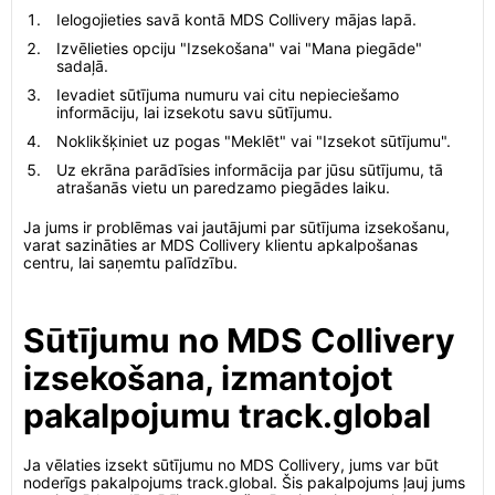
Ielogojieties savā kontā MDS Collivery mājas lapā.
Izvēlieties opciju "Izsekošana" vai "Mana piegāde"
sadaļā.
Ievadiet sūtījuma numuru vai citu nepieciešamo
informāciju, lai izsekotu savu sūtījumu.
Noklikšķiniet uz pogas "Meklēt" vai "Izsekot sūtījumu".
Uz ekrāna parādīsies informācija par jūsu sūtījumu, tā
atrašanās vietu un paredzamo piegādes laiku.
Ja jums ir problēmas vai jautājumi par sūtījuma izsekošanu,
varat sazināties ar MDS Collivery klientu apkalpošanas
centru, lai saņemtu palīdzību.
Sūtījumu no MDS Collivery
izsekošana, izmantojot
pakalpojumu track.global
Ja vēlaties izsekt sūtījumu no MDS Collivery, jums var būt
noderīgs pakalpojums track.global. Šis pakalpojums ļauj jums