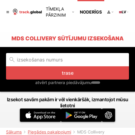
TĪMEKĻA
NODERĪGS
LV
PĀRZINIM
MDS COLLIVERY SŪTĪJUMU IZSEKOŠANA
trase
atvērt partnera piedāvājumu
Izsekot savām pakām ir vēl vienkāršāk, izmantojot mūsu
lietotni
Sākums
Piegādes pakalpojumi
MDS Collivery