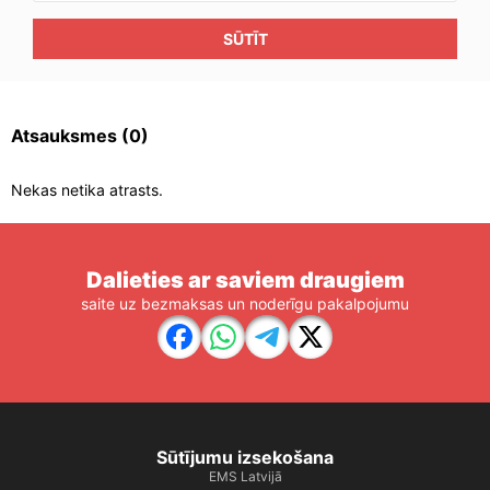
SŪTĪT
Atsauksmes
(0)
Nekas netika atrasts.
Dalieties ar saviem draugiem
saite uz bezmaksas un noderīgu pakalpojumu
Sūtījumu izsekošana
EMS Latvijā