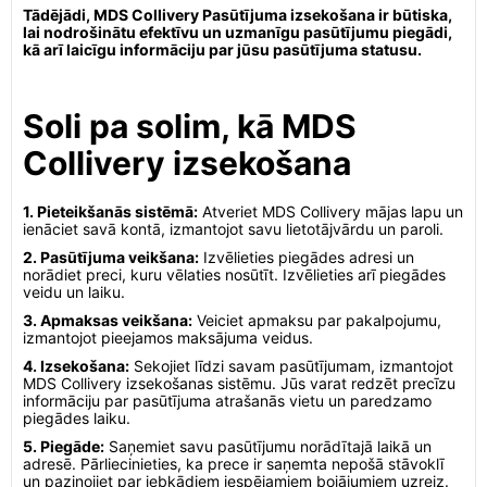
Tādējādi, MDS Collivery Pasūtījuma izsekošana ir būtiska,
lai nodrošinātu efektīvu un uzmanīgu pasūtījumu piegādi,
kā arī laicīgu informāciju par jūsu pasūtījuma statusu.
Soli pa solim, kā MDS
Collivery izsekošana
1. Pieteikšanās sistēmā:
Atveriet MDS Collivery mājas lapu un
ienāciet savā kontā, izmantojot savu lietotājvārdu un paroli.
2. Pasūtījuma veikšana:
Izvēlieties piegādes adresi un
norādiet preci, kuru vēlaties nosūtīt. Izvēlieties arī piegādes
veidu un laiku.
3. Apmaksas veikšana:
Veiciet apmaksu par pakalpojumu,
izmantojot pieejamos maksājuma veidus.
4. Izsekošana:
Sekojiet līdzi savam pasūtījumam, izmantojot
MDS Collivery izsekošanas sistēmu. Jūs varat redzēt precīzu
informāciju par pasūtījuma atrašanās vietu un paredzamo
piegādes laiku.
5. Piegāde:
Saņemiet savu pasūtījumu norādītajā laikā un
adresē. Pārliecinieties, ka prece ir saņemta nepošā stāvoklī
un paziņojiet par jebkādiem iespējamiem bojājumiem uzreiz.