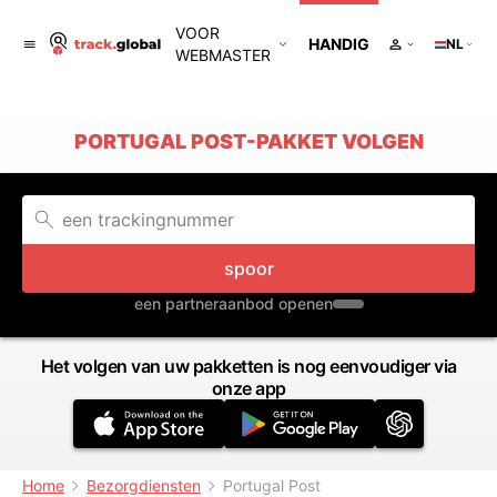
VOOR
HANDIG
NL
WEBMASTER
PORTUGAL POST-PAKKET VOLGEN
spoor
een partneraanbod openen
Het volgen van uw pakketten is nog eenvoudiger via
onze app
Home
Bezorgdiensten
Portugal Post