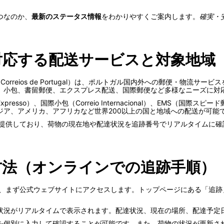
つなのか、
最新のステータス情報
をわかりやすくご案内します。
確実・
とは？対応する配送サービスと対象地域
TT Correios de Portugal）は、ポルトガル国内外への郵便・
、小包、書留郵便、エクスプレス配送、国際郵便など多様なニーズに対
sso）、国際小包（Correio Internacional）、EMS（国
ジア、アメリカ、アフリカなど世界200以上の国と地域への配送が可能
システムを提供しており、荷物の現在地や配達状況を追跡番号でリアルタイム
の追跡方法（オンラインでの追跡手順）
るには、まず公式ウェブサイトにアクセスします。トップページにある「追跡」ま
。
状況がリアルタイムで表示されます。配達状況、現在の場所、配達予定
を個別に入力して確認することが可能です。また、荷物の状況が更新さ