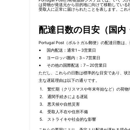
は荷物が発送元から目的地に向けて移動している
受取人に正常に届けられたことを表します。これ
配達日数の目安（国内
Portugal Post（ポルトガル郵便）の配達
国内配送：通常1～3営業日
ヨーロッパ圏内：3～7営業日
その他の国際配送：7～20営業日
ただし、これらの日数は標準的な目安であり、状
主な遅延理由は以下の通りです。
繁忙期（クリスマスや年末年始など）の荷物
通関手続きによる遅延
悪天候や自然災害
受取人不在や住所不備
ストライキや社会的な影響
これらの要因により、予定より配達が遅れる場合