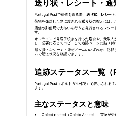
送り状・レシート・通
Portugal Postで荷物を送る際、
送り状
、
レシート
荷物を発送した際に渡される
送り状
の控えには、
店舗や郵便局で支払いを行うと発行される
レシー
す。
オンラインで発送手続きを行った場合や、受取人
し、必要に応じてコピーして追跡ページに貼り付
送り状・レシート・通知メール
のいずれかに記載さ
ムで配送状況を確認できます。
追跡ステータス一覧（Por
Portugal Post（ポルトガル郵便）で表
ます。
主なステータスと意味
Object posted（Objeto Aceite） – 荷