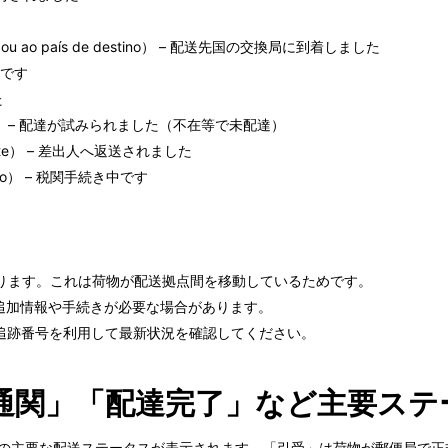
ge（Chegou ao país de destino） – 配送先国の交換局に到着しました
達中です
た
 entrega） – 配達が試みられました（不在等で未配達）
emetente） – 差出人へ返送されました
amento） – 税関手続き中です
とがあります。これは荷物が配送拠点間を移動しているためです。
く場合、追加情報や手続きが必要な場合があります。
追跡番号を利用して最新状況を確認してください。
通関」「配達完了」など主要ステ
、いくつかの主要な配送ステータスが表示されます。「引受」は荷物が郵便局