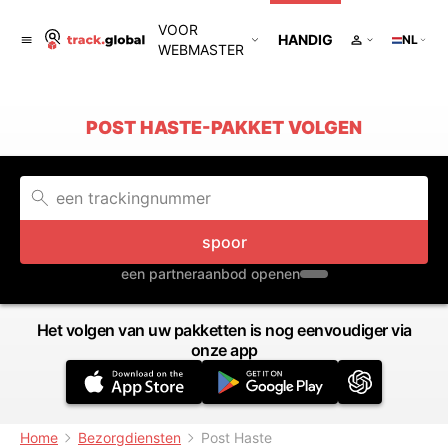
VOOR
HANDIG
NL
WEBMASTER
POST HASTE-PAKKET VOLGEN
spoor
een partneraanbod openen
Het volgen van uw pakketten is nog eenvoudiger via
onze app
Home
Bezorgdiensten
Post Haste