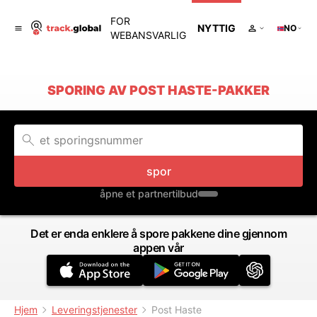
FOR
NYTTIG
NO
WEBANSVARLIG
SPORING AV POST HASTE-PAKKER
spor
åpne et partnertilbud
Det er enda enklere å spore pakkene dine gjennom
appen vår
Hjem
Leveringstjenester
Post Haste