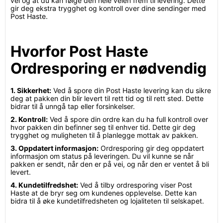
vei og at du kan følge den hele veien frem til levering. Dette
gir deg ekstra trygghet og kontroll over dine sendinger med
Post Haste.
Hvorfor Post Haste
Ordresporing er nødvendig
1. Sikkerhet:
Ved å spore din Post Haste levering kan du sikre
deg at pakken din blir levert til rett tid og til rett sted. Dette
bidrar til å unngå tap eller forsinkelser.
2. Kontroll:
Ved å spore din ordre kan du ha full kontroll over
hvor pakken din befinner seg til enhver tid. Dette gir deg
trygghet og muligheten til å planlegge mottak av pakken.
3. Oppdatert informasjon:
Ordresporing gir deg oppdatert
informasjon om status på leveringen. Du vil kunne se når
pakken er sendt, når den er på vei, og når den er ventet å bli
levert.
4. Kundetilfredshet:
Ved å tilby ordresporing viser Post
Haste at de bryr seg om kundenes opplevelse. Dette kan
bidra til å øke kundetilfredsheten og lojaliteten til selskapet.