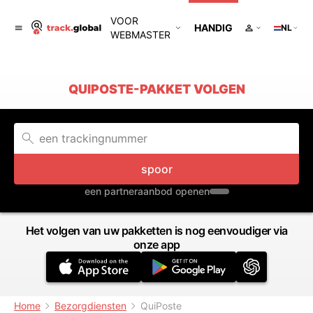
VOOR
HANDIG
NL
WEBMASTER
QUIPOSTE-PAKKET VOLGEN
spoor
een partneraanbod openen
Het volgen van uw pakketten is nog eenvoudiger via
onze app
Home
Bezorgdiensten
QuiPoste