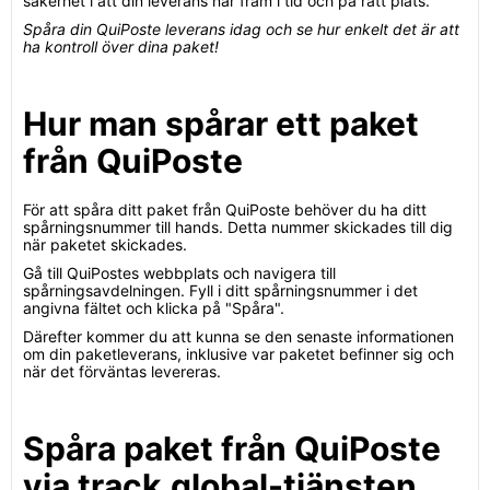
säkerhet i att din leverans når fram i tid och på rätt plats.
Spåra din QuiPoste leverans idag och se hur enkelt det är att
ha kontroll över dina paket!
Hur man spårar ett paket
från QuiPoste
För att spåra ditt paket från QuiPoste behöver du ha ditt
spårningsnummer till hands. Detta nummer skickades till dig
när paketet skickades.
Gå till QuiPostes webbplats och navigera till
spårningsavdelningen. Fyll i ditt spårningsnummer i det
angivna fältet och klicka på "Spåra".
Därefter kommer du att kunna se den senaste informationen
om din paketleverans, inklusive var paketet befinner sig och
när det förväntas levereras.
Spåra paket från QuiPoste
via track.global-tjänsten