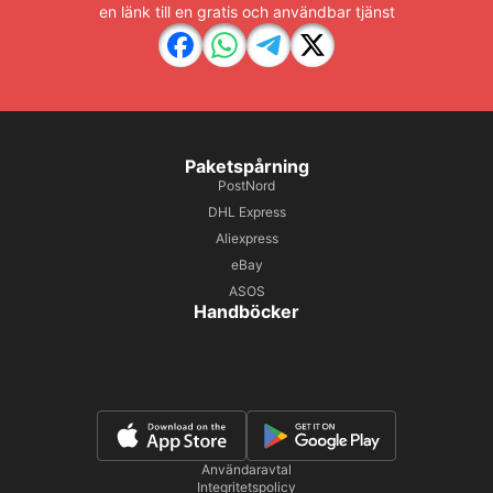
en länk till en gratis och användbar tjänst
Paketspårning
PostNord
DHL Express
Aliexpress
eBay
ASOS
Handböcker
Användaravtal
Integritetspolicy