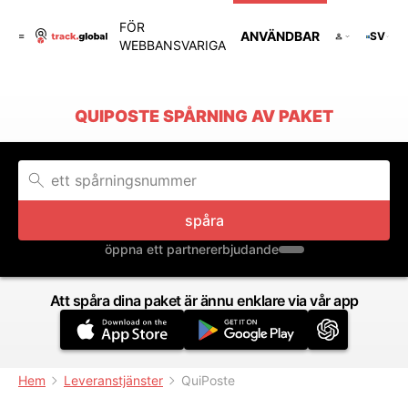
FÖR
ANVÄNDBAR
SV
WEBBANSVARIGA
QUIPOSTE SPÅRNING AV PAKET
spåra
öppna ett partnererbjudande
Att spåra dina paket är ännu enklare via vår app
Hem
Leveranstjänster
QuiPoste