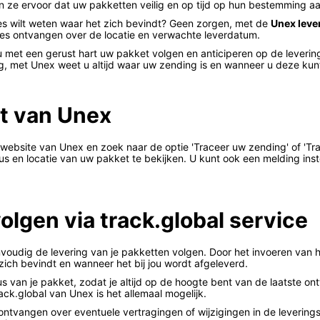
n ze ervoor dat uw pakketten veilig en op tijd op hun bestemming 
ies wilt weten waar het zich bevindt? Geen zorgen, met de
Unex leve
tes ontvangen over de locatie en verwachte leverdatum.
u met een gerust hart uw pakket volgen en anticiperen op de leverin
g, met Unex weet u altijd waar uw zending is en wanneer u deze ku
et van Unex
ebsite van Unex en zoek naar de optie 'Traceer uw zending' of 'Tr
tus en locatie van uw pakket te bekijken. U kunt ook een melding in
lgen via track.global service
nvoudig de levering van je pakketten volgen. Door het invoeren van
 zich bevindt en wanneer het bij jou wordt afgeleverd.
s van je pakket, zodat je altijd op de hoogte bent van de laatste ont
ack.global van Unex is het allemaal mogelijk.
ontvangen over eventuele vertragingen of wijzigingen in de leveringst