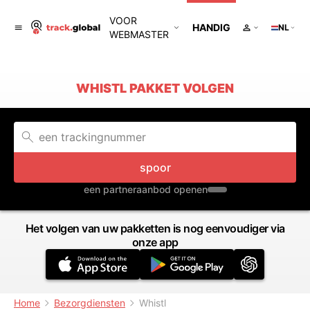
VOOR
HANDIG
NL
WEBMASTER
WHISTL PAKKET VOLGEN
spoor
een partneraanbod openen
Het volgen van uw pakketten is nog eenvoudiger via
onze app
Home
Bezorgdiensten
Whistl