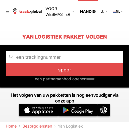
VOOR
HANDIG
NL
WEBMASTER
YAN LOGISTIEK PAKKET VOLGEN
spoor
een partneraanbod openen
Het volgen van uw pakketten is nog eenvoudiger via
onze app
Home
Bezorgdiensten
Yan Logistiek