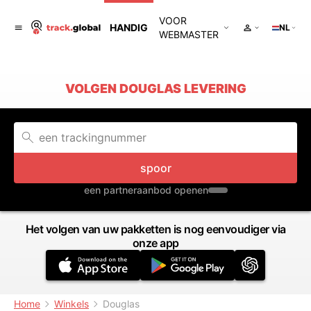
VOOR
HANDIG
NL
WEBMASTER
VOLGEN DOUGLAS LEVERING
spoor
een partneraanbod openen
Het volgen van uw pakketten is nog eenvoudiger via
onze app
Home
Winkels
Douglas