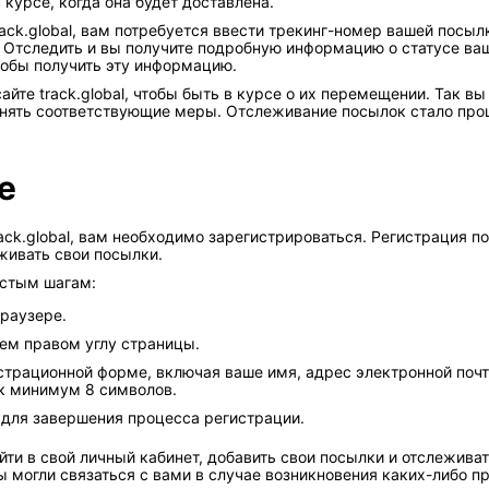
курсе, когда она будет доставлена.
rack.global, вам потребуется ввести трекинг-номер вашей посыл
у Отследить и вы получите подробную информацию о статусе ва
тобы получить эту информацию.
айте track.global, чтобы быть в курсе о их перемещении. Так 
нять соответствующие меры. Отслеживание посылок стало проще
е
ack.global, вам необходимо зарегистрироваться. Регистрация п
живать свои посылки.
остым шагам:
браузере.
ем правом углу страницы.
страционной форме, включая ваше имя, адрес электронной почты
к минимум 8 символов.
 для завершения процесса регистрации.
и в свой личный кабинет, добавить свои посылки и отслеживат
ы могли связаться с вами в случае возникновения каких-либо п