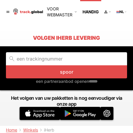
VOOR
HANDIG
NL
WEBMASTER
VOLGEN IHERB LEVERING
spoor
een partneraanbod openen
Het volgen van uw pakketten is nog eenvoudiger via
onze app
Home
Winkels
iHerb