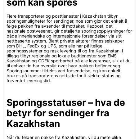
som kan spores
Flere transportører og posttjenester i Kazakhstan tilbyr
sporingsmuligheter for sendinger, noe som gjør det enkelt å
følge pakken fra avsender til mottaker. Kazpost, det
nasjonale postvesenet, gir detaljerte sporingsopplysninger for
både innenlandske og internasjonale forsendelser via sitt
nettbaserte system. Blant private aktører finnes selskaper
som DHL, FedEx og UPS, som alle har pålitelige
sporingssystemer og rask levering til og fra Kazakhstan. I
tillegg tilbyr regionale og lokale budtjenester som EMS
Kazakhstan og CDEK sporbarhet på alle leveranser, slik at du
til enhver tid har oversikt over hvor pakken befinner seg.
Sporingsnummer tildeles ved forsendelse, og kan enkelt
brukes på transportørens nettside for å sjekke status og
forventet leveringstid.
Sporingsstatuser – hva de
betyr for sendinger fra
Kazakhstan
Når du følger en pakke fra Kazakhstan, vil du møte ulike