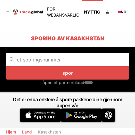
FOR
NYTTIG
NO
WEBANSVARLIG
SPORING AV KASAKHSTAN
spor
åpne et partnertilbud
Det er enda enklere å spore pakkene dine gjennom
appen vår
Hjem
Land
Kasakhstan