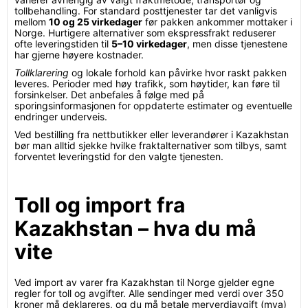
tollbehandling. For standard posttjenester tar det vanligvis
mellom
10 og 25 virkedager
før pakken ankommer mottaker i
Norge. Hurtigere alternativer som ekspressfrakt reduserer
ofte leveringstiden til
5–10 virkedager
, men disse tjenestene
har gjerne høyere kostnader.
Tollklarering
og lokale forhold kan påvirke hvor raskt pakken
leveres. Perioder med høy trafikk, som høytider, kan føre til
forsinkelser. Det anbefales å følge med på
sporingsinformasjonen for oppdaterte estimater og eventuelle
endringer underveis.
Ved bestilling fra nettbutikker eller leverandører i Kazakhstan
bør man alltid sjekke hvilke fraktalternativer som tilbys, samt
forventet leveringstid for den valgte tjenesten.
Toll og import fra
Kazakhstan – hva du må
vite
Ved import av varer fra Kazakhstan til Norge gjelder egne
regler for toll og avgifter. Alle sendinger med verdi over 350
kroner må deklareres, og du må betale merverdiavgift (mva)