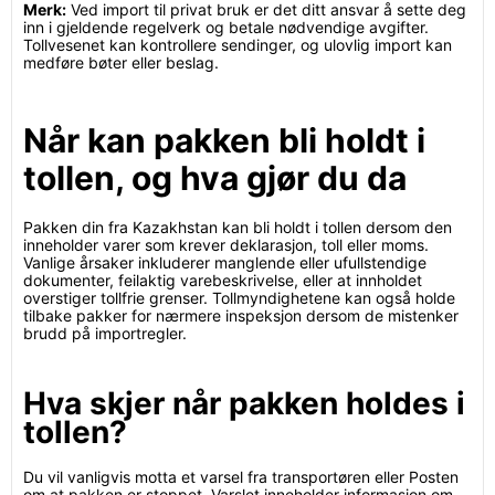
Merk:
Ved import til privat bruk er det ditt ansvar å sette deg
inn i gjeldende regelverk og betale nødvendige avgifter.
Tollvesenet kan kontrollere sendinger, og ulovlig import kan
medføre bøter eller beslag.
Når kan pakken bli holdt i
tollen, og hva gjør du da
Pakken din fra Kazakhstan kan bli holdt i tollen dersom den
inneholder varer som krever deklarasjon, toll eller moms.
Vanlige årsaker inkluderer manglende eller ufullstendige
dokumenter, feilaktig varebeskrivelse, eller at innholdet
overstiger tollfrie grenser. Tollmyndighetene kan også holde
tilbake pakker for nærmere inspeksjon dersom de mistenker
brudd på importregler.
Hva skjer når pakken holdes i
tollen?
Du vil vanligvis motta et varsel fra transportøren eller Posten
om at pakken er stoppet. Varslet inneholder informasjon om