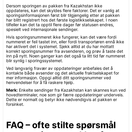
Dersom sporingen av pakken fra Kazakhstan ikke
oppdateres, kan det skyldes flere faktorer. Det er vanlig at
sporingsinformasjonen først blir tilgjengelig etter at pakken
har blitt registrert hos det første logistikkselskapet. I noen
tilfeller kan det ta opptil flere dager før statusen endres,
spesielt ved internasjonale sendinger.
Hvis sporingsnummeret ikke fungerer, kan det være fordi
nummeret er feil tastet inn, eller fordi transportøren ennå ikke
har aktivert det i systemet. Sjekk alltid at du har mottatt
korrekt sporingsnummer fra avsenderen, og prøv å taste det
inn på nytt. Noen ganger kan det også ta litt tid før nummeret
blir synlig i sporingssystemet.
Ved langvarig fravær av oppdateringer anbefales det å
kontakte både avsender og det aktuelle fraktselskapet for
mer informasjon. Oppgi alltid ditt sporingsnummer ved
henvendelser for å få raskere hjelp.
Merk:
Enkelte sendinger fra Kazakhstan kan skannes kun ved
hovedterminaler, noe som gir færre oppdateringer underveis.
Dette er normalt og betyr ikke nødvendigvis at pakken er
forsinket.
FAQ – ofte stilte spørsmål