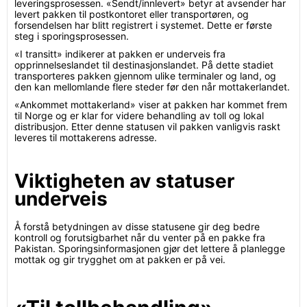
leveringsprosessen. «Sendt/innlevert» betyr at avsender har
levert pakken til postkontoret eller transportøren, og
forsendelsen har blitt registrert i systemet. Dette er første
steg i sporingsprosessen.
«I transitt» indikerer at pakken er underveis fra
opprinnelseslandet til destinasjonslandet. På dette stadiet
transporteres pakken gjennom ulike terminaler og land, og
den kan mellomlande flere steder før den når mottakerlandet.
«Ankommet mottakerland» viser at pakken har kommet frem
til Norge og er klar for videre behandling av toll og lokal
distribusjon. Etter denne statusen vil pakken vanligvis raskt
leveres til mottakerens adresse.
Viktigheten av statuser
underveis
Å forstå betydningen av disse statusene gir deg bedre
kontroll og forutsigbarhet når du venter på en pakke fra
Pakistan. Sporingsinformasjonen gjør det lettere å planlegge
mottak og gir trygghet om at pakken er på vei.