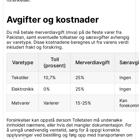
Avgifter og kostnader
Du må betale merverdiavgift (mva) på de fleste varer fra
Pakistan, samt eventuelle tollsatser og særavgifter avhengig
av varetype. Disse kostnadene beregnes ut fra varens verdi
inkludert frakt og forsikring.
Toll
Varetype
Merverdiavgift
Særavgi
(prosent)
Tekstiler
10,7%
25%
Ingen
Elektronikk
0%
25%
Ingen
Kan
Matvarer
Varierer
15-25%
forekom
Forsinkelser kan oppstå dersom Tolletaten må undersøke
innholdet nærmere, eller hvis det mangler dokumentasjon. For
å unngå unødvendig ventetid, sørg for å oppgi korrekte
opplysninger ved bestilling og følg opp med transportøren om