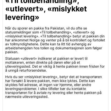
«Til tollbehandling»,
«utlevert», «mislykket
levering»
Når du sporer en pakke fra Pakistan, vil du ofte se
statusmeldinger som «Til tollbehandling», «utlevert» og
«mislykket levering». «Til tollbehandling» betyr at pakken din
har ankommet Norge og venter på å bli kontrollert og fortollet
av tollmyndighetene. Dette kan ta litt tid avhengig av
arbeidsmengden hos tollen og dokumentasjonen som følger
pakken.
Statusen «utlevert» indikerer at pakken er levert til
mottakeren, enten direkte på døren eller på et
utleveringssted. Det er viktig å hente pakken innen fristen for
å unngå returforsendelse.
Hvis du ser «mislykket levering», betyr det at transportøren
har forsøkt å levere pakken, men ikke lyktes. Dette kan
skyldes feil adresse, at ingen var hjemme, eller andre
leveringsproblemer. I slike tilfeller bør du kontakte
transportøren for å avtale ny levering eller hente pakken på
nærmeste utleveringssted.