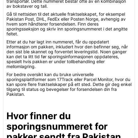
transportør. Dette nummeret består ofte av en kombinasjon
av bokstaver og tall.
Gå til nettsiden til det aktuelle fraktselskapet, for eksempel
Pakistan Post, DHL, FedEx eller Posten Norge, avhengig av
hvem som håndterer forsendelsen. Finn deres
sporingsseksjon
og skriv inn sporingsnummeret i det angitte
feltet.
Etter at du har lagt inn nummeret, får du oppdatert
informasjon om pakken, inkludert hvor den befinner seg, når
den sist ble skannet og forventet leveringstid. Noen ganger
kan det ta litt tid før sporingsinformasjonen oppdateres,
spesielt hvis pakken er under tollbehandling eller
mellomlagring.
For bedre oversikt kan du bruke universelle
sporingsplattformer som 17Track eller Parcel Monitor, hvor du
kan spore flere fraktselskaper på ett sted. Dette gir deg enkel
tilgang til status og bevegelser for forsendelsen din fra
Pakistan.
Hvor finner du
sporingsnummeret for
pakker sendt fra Pakistan