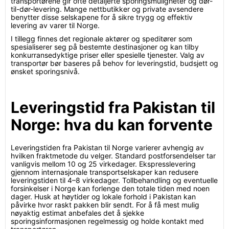
transportørene gir ofte detaljerte sporingsmuligheter og dør-
til-dør-levering. Mange nettbutikker og private avsendere
benytter disse selskapene for å sikre trygg og effektiv
levering av varer til Norge.
I tillegg finnes det regionale aktører og speditører som
spesialiserer seg på bestemte destinasjoner og kan tilby
konkurransedyktige priser eller spesielle tjenester. Valg av
transportør bør baseres på behov for leveringstid, budsjett og
ønsket sporingsnivå.
Leveringstid fra Pakistan til
Norge: hva du kan forvente
Leveringstiden fra Pakistan til Norge varierer avhengig av
hvilken fraktmetode du velger. Standard postforsendelser tar
vanligvis mellom 10 og 25 virkedager. Ekspresslevering
gjennom internasjonale transportselskaper kan redusere
leveringstiden til 4–8 virkedager. Tollbehandling og eventuelle
forsinkelser i Norge kan forlenge den totale tiden med noen
dager. Husk at høytider og lokale forhold i Pakistan kan
påvirke hvor raskt pakken blir sendt. For å få mest mulig
nøyaktig estimat anbefales det å sjekke
sporingsinformasjonen regelmessig og holde kontakt med