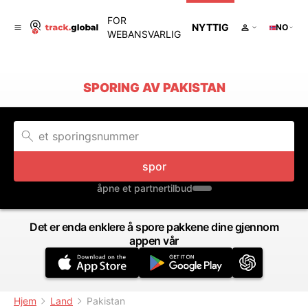
FOR
NYTTIG
NO
WEBANSVARLIG
SPORING AV PAKISTAN
spor
åpne et partnertilbud
Det er enda enklere å spore pakkene dine gjennom
appen vår
Hjem
Land
Pakistan