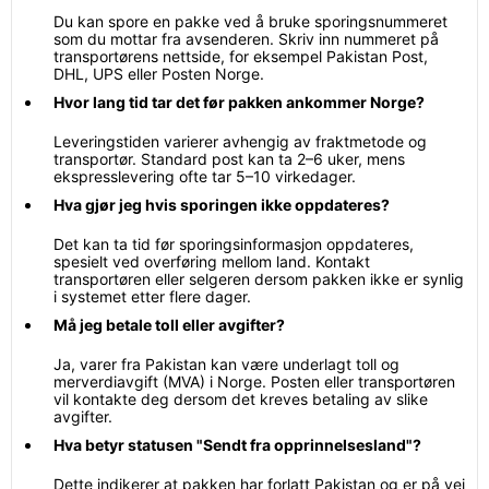
Du kan spore en pakke ved å bruke sporingsnummeret
som du mottar fra avsenderen. Skriv inn nummeret på
transportørens nettside, for eksempel Pakistan Post,
DHL, UPS eller Posten Norge.
Hvor lang tid tar det før pakken ankommer Norge?
Leveringstiden varierer avhengig av fraktmetode og
transportør. Standard post kan ta 2–6 uker, mens
ekspresslevering ofte tar 5–10 virkedager.
Hva gjør jeg hvis sporingen ikke oppdateres?
Det kan ta tid før sporingsinformasjon oppdateres,
spesielt ved overføring mellom land. Kontakt
transportøren eller selgeren dersom pakken ikke er synlig
i systemet etter flere dager.
Må jeg betale toll eller avgifter?
Ja, varer fra Pakistan kan være underlagt toll og
merverdiavgift (MVA) i Norge. Posten eller transportøren
vil kontakte deg dersom det kreves betaling av slike
avgifter.
Hva betyr statusen "Sendt fra opprinnelsesland"?
Dette indikerer at pakken har forlatt Pakistan og er på vei