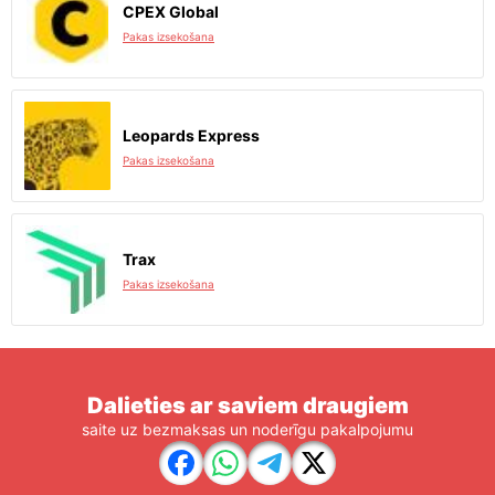
CPEX Global
Pakas izsekošana
Leopards Express
Pakas izsekošana
Trax
Pakas izsekošana
Dalieties ar saviem draugiem
saite uz bezmaksas un noderīgu pakalpojumu