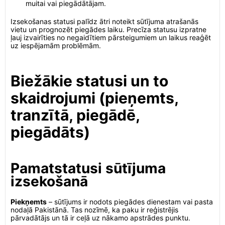
muitai vai piegādātājam.
Izsekošanas statusi palīdz ātri noteikt sūtījuma atrašanās
vietu un prognozēt piegādes laiku. Precīza statusu izpratne
ļauj izvairīties no negaidītiem pārsteigumiem un laikus reaģēt
uz iespējamām problēmām.
Biežākie statusi un to
skaidrojumi (pieņemts,
tranzītā, piegādē,
piegādāts)
Pamatstatusi sūtījuma
izsekošanā
Piekņemts
– sūtījums ir nodots piegādes dienestam vai pasta
nodaļā Pakistānā. Tas nozīmē, ka paku ir reģistrējis
pārvadātājs un tā ir ceļā uz nākamo apstrādes punktu.