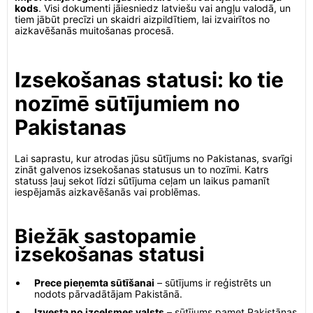
kods
. Visi dokumenti jāiesniedz latviešu vai angļu valodā, un
tiem jābūt precīzi un skaidri aizpildītiem, lai izvairītos no
aizkavēšanās muitošanas procesā.
Izsekošanas statusi: ko tie
nozīmē sūtījumiem no
Pakistanas
Lai saprastu, kur atrodas jūsu sūtījums no Pakistanas, svarīgi
zināt galvenos izsekošanas statusus un to nozīmi. Katrs
statuss ļauj sekot līdzi sūtījuma ceļam un laikus pamanīt
iespējamās aizkavēšanās vai problēmas.
Biežāk sastopamie
izsekošanas statusi
Prece pieņemta sūtīšanai
– sūtījums ir reģistrēts un
nodots pārvadātājam Pakistānā.
Izvesta no izcelsmes valsts
– sūtījums pamet Pakistānas