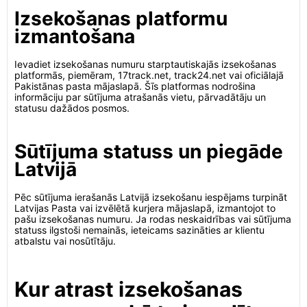
Izsekošanas platformu
izmantošana
Ievadiet izsekošanas numuru starptautiskajās izsekošanas
platformās, piemēram, 17track.net, track24.net vai oficiālajā
Pakistānas pasta mājaslapā. Šīs platformas nodrošina
informāciju par sūtījuma atrašanās vietu, pārvadātāju un
statusu dažādos posmos.
Sūtījuma statuss un piegāde
Latvijā
Pēc sūtījuma ierašanās Latvijā izsekošanu iespējams turpināt
Latvijas Pasta vai izvēlētā kurjera mājaslapā, izmantojot to
pašu izsekošanas numuru. Ja rodas neskaidrības vai sūtījuma
statuss ilgstoši nemainās, ieteicams sazināties ar klientu
atbalstu vai nosūtītāju.
Kur atrast izsekošanas