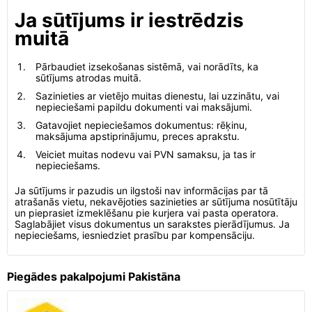
Ja sūtījums ir iestrēdzis
muitā
Pārbaudiet izsekošanas sistēmā, vai norādīts, ka
sūtījums atrodas muitā.
Sazinieties ar vietējo muitas dienestu, lai uzzinātu, vai
nepieciešami papildu dokumenti vai maksājumi.
Gatavojiet nepieciešamos dokumentus: rēķinu,
maksājuma apstiprinājumu, preces aprakstu.
Veiciet muitas nodevu vai PVN samaksu, ja tas ir
nepieciešams.
Ja sūtījums ir pazudis un ilgstoši nav informācijas par tā
atrašanās vietu, nekavējoties sazinieties ar sūtījuma nosūtītāju
un pieprasiet izmeklēšanu pie kurjera vai pasta operatora.
Saglabājiet visus dokumentus un sarakstes pierādījumus. Ja
nepieciešams, iesniedziet prasību par kompensāciju.
Piegādes pakalpojumi Pakistāna