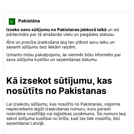
Pakistāna
Izseko savu sūtījumu no Pakistanas jebkurā laikā
un esi
pārliecināts par tā atrašanās vietu un piegādes statusu.
Ātra un precīza izsekošana
ļauj tev plānot savu laiku un
saņemt sūtījumu bez liekām raizēm.
Izmanto mūsu pakalpojumu, lai vienmēr būtu informēts par
sava sūtījuma kustību un saņemšanas datumu.
Kā izsekot sūtījumu, kas
nosūtīts no Pakistanas
Lai izsekotu sūtījumu, kas nosūtīts no Pakistanas, vispirms
nepieciešams iegūt izsekošanas numuru, kuru parasti
nodrošina nosūtītājs vai loģistikas uzņēmums. Šis numurs ļauj
sekot sūtījuma kustībai no brīža, kad tas tiek nosūtīts, līdz
saņemšanai Latvijā.