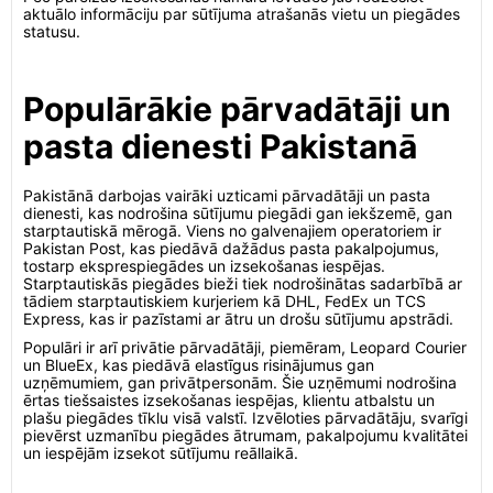
aktuālo informāciju par sūtījuma atrašanās vietu un piegādes
statusu.
Populārākie pārvadātāji un
pasta dienesti Pakistanā
Pakistānā darbojas vairāki uzticami pārvadātāji un pasta
dienesti, kas nodrošina sūtījumu piegādi gan iekšzemē, gan
starptautiskā mērogā. Viens no galvenajiem operatoriem ir
Pakistan Post, kas piedāvā dažādus pasta pakalpojumus,
tostarp eksprespiegādes un izsekošanas iespējas.
Starptautiskās piegādes bieži tiek nodrošinātas sadarbībā ar
tādiem starptautiskiem kurjeriem kā DHL, FedEx un TCS
Express, kas ir pazīstami ar ātru un drošu sūtījumu apstrādi.
Populāri ir arī privātie pārvadātāji, piemēram, Leopard Courier
un BlueEx, kas piedāvā elastīgus risinājumus gan
uzņēmumiem, gan privātpersonām. Šie uzņēmumi nodrošina
ērtas tiešsaistes izsekošanas iespējas, klientu atbalstu un
plašu piegādes tīklu visā valstī. Izvēloties pārvadātāju, svarīgi
pievērst uzmanību piegādes ātrumam, pakalpojumu kvalitātei
un iespējām izsekot sūtījumu reāllaikā.