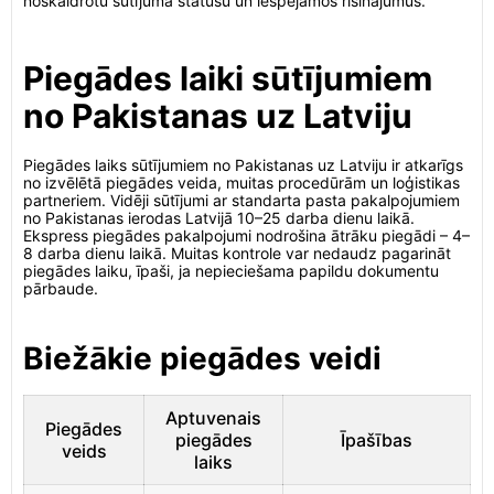
noskaidrotu sūtījuma statusu un iespējamos risinājumus.
Piegādes laiki sūtījumiem
no Pakistanas uz Latviju
Piegādes laiks sūtījumiem no Pakistanas uz Latviju ir atkarīgs
no izvēlētā piegādes veida, muitas procedūrām un loģistikas
partneriem. Vidēji sūtījumi ar standarta pasta pakalpojumiem
no Pakistanas ierodas Latvijā 10–25 darba dienu laikā.
Ekspress piegādes pakalpojumi nodrošina ātrāku piegādi – 4–
8 darba dienu laikā. Muitas kontrole var nedaudz pagarināt
piegādes laiku, īpaši, ja nepieciešama papildu dokumentu
pārbaude.
Biežākie piegādes veidi
Aptuvenais
Piegādes
piegādes
Īpašības
veids
laiks