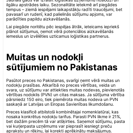
ilgāku apstrādes laiku. Sezonalitāte ietekmē arī piegādes
tempus – ziemā iespējami laikapstākļu radīti traucējumi, bet
pavasarī un rudenī, kad palielinās sūtījumu apjoms, var
parādīties papildu aizkavēšanās.
Lai piegāde noritētu pēc iespējas ātrāk, ieteicams iepriekš
plānot sūtījumus, ņemot vērā potenciālos aizkavēšanās
iemeslus un izvēlēties uzticamus loģistikas partnerus.
Muitas un nodokļi
sūtījumiem no Pakistanas
Pasūtot preces no Pakistanas, svarīgi ņemt vērā muitas un
nodokļu prasības. Atkarībā no preces vērtības, veida un
svara, uz sūtījumu var attiekties muitas nodevas, pievienotās
vērtības nodoklis (PVN) un citas maksas. Ja sūtījuma vērtība
pārsniedz 150 eiro, tiek piemērota muitas nodeva un PVN
saskaņā ar Latvijas un Eiropas Savienības likumdošanu.
Preces klasificē atbilstoši kombinētajai nomenklatūrai, kas
nosaka konkrētus nodokļu tarifus. Parasti PVN likme ir 21%,
bet dažām precēm tā var atšķirties. Saņemot sūtījumu, pasta
vai kurjerpasta uzņēmums var pieprasīt iesniegt preču
aprakstu un rēķinu, lai korekti aprēķinātu maksājumus.