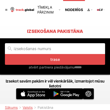
TĪMEKĻA
NODERĪGS
LV
PĀRZINIM
IZSEKOŠANA PAKISTĀNA
trase
atvērt partnera piedāvājumu
Izsekot savām pakām ir vēl vienkāršāk, izmantojot mūsu
lietotni
Sākums
Valstis
Pakistāna