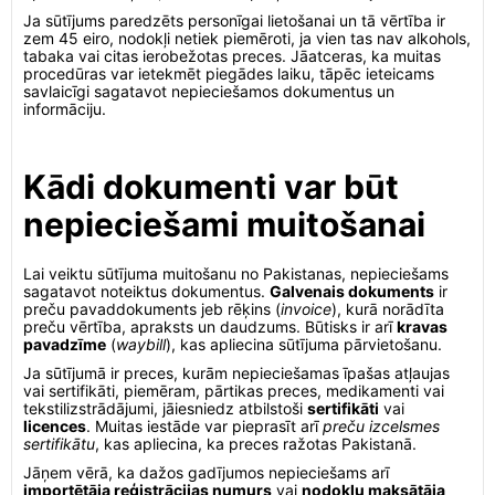
Ja sūtījums paredzēts personīgai lietošanai un tā vērtība ir
zem 45 eiro, nodokļi netiek piemēroti, ja vien tas nav alkohols,
tabaka vai citas ierobežotas preces. Jāatceras, ka muitas
procedūras var ietekmēt piegādes laiku, tāpēc ieteicams
savlaicīgi sagatavot nepieciešamos dokumentus un
informāciju.
Kādi dokumenti var būt
nepieciešami muitošanai
Lai veiktu sūtījuma muitošanu no Pakistanas, nepieciešams
sagatavot noteiktus dokumentus.
Galvenais dokuments
ir
preču pavaddokuments jeb rēķins (
invoice
), kurā norādīta
preču vērtība, apraksts un daudzums. Būtisks ir arī
kravas
pavadzīme
(
waybill
), kas apliecina sūtījuma pārvietošanu.
Ja sūtījumā ir preces, kurām nepieciešamas īpašas atļaujas
vai sertifikāti, piemēram, pārtikas preces, medikamenti vai
tekstilizstrādājumi, jāiesniedz atbilstoši
sertifikāti
vai
licences
. Muitas iestāde var pieprasīt arī
preču izcelsmes
sertifikātu
, kas apliecina, ka preces ražotas Pakistanā.
Jāņem vērā, ka dažos gadījumos nepieciešams arī
importētāja reģistrācijas numurs
vai
nodokļu maksātāja