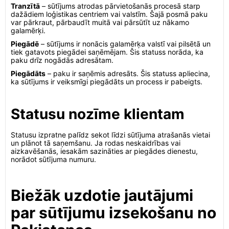
Tranzītā
– sūtījums atrodas pārvietošanās procesā starp
dažādiem loģistikas centriem vai valstīm. Šajā posmā paku
var pārkraut, pārbaudīt muitā vai pārsūtīt uz nākamo
galamērķi.
Piegādē
– sūtījums ir nonācis galamērķa valstī vai pilsētā un
tiek gatavots piegādei saņēmējam. Šis statuss norāda, ka
paku drīz nogādās adresātam.
Piegādāts
– paku ir saņēmis adresāts. Šis statuss apliecina,
ka sūtījums ir veiksmīgi piegādāts un process ir pabeigts.
Statusu nozīme klientam
Statusu izpratne palīdz sekot līdzi sūtījuma atrašanās vietai
un plānot tā saņemšanu. Ja rodas neskaidrības vai
aizkavēšanās, iesakām sazināties ar piegādes dienestu,
norādot sūtījuma numuru.
Biežāk uzdotie jautājumi
par sūtījumu izsekošanu no