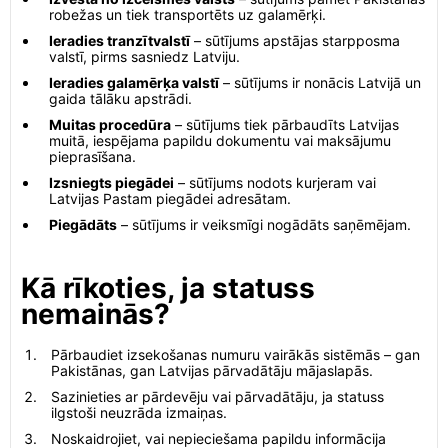
robežas un tiek transportēts uz galamērķi.
Ieradies tranzītvalstī
– sūtījums apstājas starpposma
valstī, pirms sasniedz Latviju.
Ieradies galamērķa valstī
– sūtījums ir nonācis Latvijā un
gaida tālāku apstrādi.
Muitas procedūra
– sūtījums tiek pārbaudīts Latvijas
muitā, iespējama papildu dokumentu vai maksājumu
pieprasīšana.
Izsniegts piegādei
– sūtījums nodots kurjeram vai
Latvijas Pastam piegādei adresātam.
Piegādāts
– sūtījums ir veiksmīgi nogādāts saņēmējam.
Kā rīkoties, ja statuss
nemainās?
Pārbaudiet izsekošanas numuru vairākās sistēmās – gan
Pakistānas, gan Latvijas pārvadātāju mājaslapās.
Sazinieties ar pārdevēju vai pārvadātāju, ja statuss
ilgstoši neuzrāda izmaiņas.
Noskaidrojiet, vai nepieciešama papildu informācija