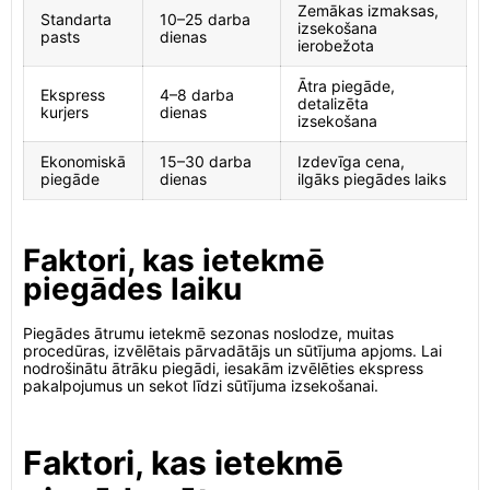
Zemākas izmaksas,
Standarta
10–25 darba
izsekošana
pasts
dienas
ierobežota
Ātra piegāde,
Ekspress
4–8 darba
detalizēta
kurjers
dienas
izsekošana
Ekonomiskā
15–30 darba
Izdevīga cena,
piegāde
dienas
ilgāks piegādes laiks
Faktori, kas ietekmē
piegādes laiku
Piegādes ātrumu ietekmē sezonas noslodze, muitas
procedūras, izvēlētais pārvadātājs un sūtījuma apjoms. Lai
nodrošinātu ātrāku piegādi, iesakām izvēlēties ekspress
pakalpojumus un sekot līdzi sūtījuma izsekošanai.
Faktori, kas ietekmē