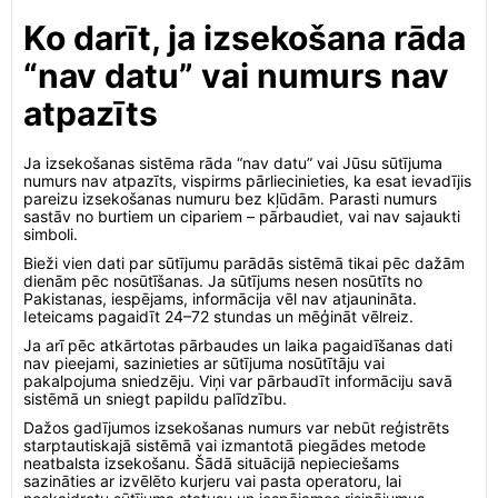
Ko darīt, ja izsekošana rāda
“nav datu” vai numurs nav
atpazīts
Ja izsekošanas sistēma rāda “nav datu” vai Jūsu sūtījuma
numurs nav atpazīts, vispirms pārliecinieties, ka esat ievadījis
pareizu izsekošanas numuru bez kļūdām. Parasti numurs
sastāv no burtiem un cipariem – pārbaudiet, vai nav sajaukti
simboli.
Bieži vien dati par sūtījumu parādās sistēmā tikai pēc dažām
dienām pēc nosūtīšanas. Ja sūtījums nesen nosūtīts no
Pakistanas, iespējams, informācija vēl nav atjaunināta.
Ieteicams pagaidīt 24–72 stundas un mēģināt vēlreiz.
Ja arī pēc atkārtotas pārbaudes un laika pagaidīšanas dati
nav pieejami, sazinieties ar sūtījuma nosūtītāju vai
pakalpojuma sniedzēju. Viņi var pārbaudīt informāciju savā
sistēmā un sniegt papildu palīdzību.
Dažos gadījumos izsekošanas numurs var nebūt reģistrēts
starptautiskajā sistēmā vai izmantotā piegādes metode
neatbalsta izsekošanu. Šādā situācijā nepieciešams
sazināties ar izvēlēto kurjeru vai pasta operatoru, lai