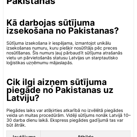
Pakistanas
Kā darbojas sūtījuma
izsekošana no Pakistanas?
Sūtījuma izsekošana ir iespējama, izmantojot unikālu
izsekošanas numuru, kuru piešķir nosūtītājs pēc preces
nosūtīšanas. Šis numurs ļauj pārbaudīt sūtījuma atrašanās
vietu un pārvietošanās statusu Latvijas un starptautisko
loģistikas uzņēmumu mājaslapās.
Cik ilgi aizņem sūtījuma
piegāde no Pakistanas uz
Latviju?
Piegādes laiks var atšķirties atkarībā no izvēlētā piegādes
veida un muitas procedūrām. Vidēji sūtījums nonāk Latvijā 10–
30 darba dienu laikā. Ekspress piegādes gadījumā tas var
būt ātrāk.