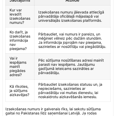
Jautājums
Atbilde
Kur var
Izsekošanas numuru jāievada attiecīgā
ievadīt
pārvadātāja oficiālajā mājaslapā vai
izsekošanas
universālajās izsekošanas platformās.
numuru?
Ko darīt, ja
Pārbaudiet, vai numurs ir pareizs, un
izsekošanas
mēģiniet vēlreiz pēc dažām stundām.
informācija
Ja informācija joprojām nav pieejama,
nav
sazinieties ar nosūtītāju vai piegādātāju.
pieejama?
Vai ir
Pēc sūtījuma nosūtīšanas adresi mainīt
iespējams
parasti nav iespējams. Jautājumu
mainīt
gadījumā ieteicams sazināties ar
piegādes
pārvadātāju.
adresi?
Pārbaudiet izsekošanas statusu un, ja
Kā rīkoties,
nepieciešams, sazinieties ar
ja sūtījums
pārvadātāju vai muitas dienestu, lai
aizkavējas?
noskaidrotu aizkavēšanās iemeslu.
Izsekošanas numurs ir galvenais rīks, lai sekotu sūtījuma
gaitai no Pakistanas līdz saņemšanai Latvijā. Ja rodas