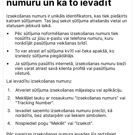
numuru un kā to ievadīt
Izsekošanas numurs ir unikāls identifikators, kas tiek piešķirts
katram sūtījumam. Tas ļauj sekot sūtījuma atrašanās vietai un
statusam jebkurā laikā.
Pēc sūtījuma noformēšanas izsekošanas numurs tiek
nosūtīts uz jūsu e-pastu vai telefona numuru, kuru
norādījāt pasūtījuma veikšanas brīdī.
To var atrast arī sūtījuma kvītī vai čeka apakšā, ko
izsniedz sūtījuma piegādātājs.
Ja sūtījums pasūtīts internetā, izsekošanas numuru bieži
vien varat atrast savā klienta profilā vai pasūtījumu
vēsturē.
Lai ievadītu izsekošanas numuru:
Atveriet sūtījuma izsekošanas mājaslapu vai aplikāciju.
Meklējiet lauku ar nosaukumu "Izsekošanas numurs" vai
"Tracking Number".
Ievadiet saņemto izsekošanas numuru precīzi, kā
norādīts, bez atstarpēm vai liekiem simboliem.
Nospiediet pogu "Meklēt" vai "Izsekot".
Pēc pareizas izsekošanas numura ievades jūs redzēsiet