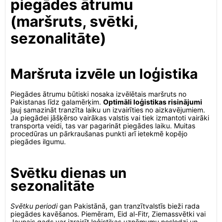
piegādes ātrumu
(maršruts, svētki,
sezonalitāte)
Maršruta izvēle un loģistika
Piegādes ātrumu būtiski nosaka izvēlētais maršruts no
Pakistanas līdz galamērķim.
Optimāli loģistikas risinājumi
ļauj samazināt tranzīta laiku un izvairīties no aizkavējumiem.
Ja piegādei jāšķērso vairākas valstis vai tiek izmantoti vairāki
transporta veidi, tas var pagarināt piegādes laiku. Muitas
procedūras un pārkraušanas punkti arī ietekmē kopējo
piegādes ilgumu.
Svētku dienas un
sezonalitāte
Svētku periodi
gan Pakistānā, gan tranzītvalstīs bieži rada
piegādes kavēšanos. Piemēram, Eid al-Fitr, Ziemassvētki vai
Jaunais gads var izraisīt loģistikas uzņēmumu noslodzi un