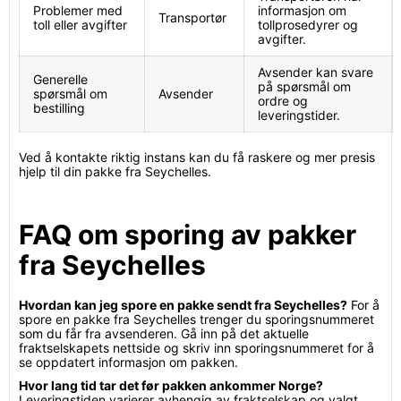
Problemer med
informasjon om
Transportør
toll eller avgifter
tollprosedyrer og
avgifter.
Avsender kan svare
Generelle
på spørsmål om
spørsmål om
Avsender
ordre og
bestilling
leveringstider.
Ved å kontakte riktig instans kan du få raskere og mer presis
hjelp til din pakke fra Seychelles.
FAQ om sporing av pakker
fra Seychelles
Hvordan kan jeg spore en pakke sendt fra Seychelles?
For å
spore en pakke fra Seychelles trenger du sporingsnummeret
som du får fra avsenderen. Gå inn på det aktuelle
fraktselskapets nettside og skriv inn sporingsnummeret for å
se oppdatert informasjon om pakken.
Hvor lang tid tar det før pakken ankommer Norge?
Leveringstiden varierer avhengig av fraktselskap og valgt