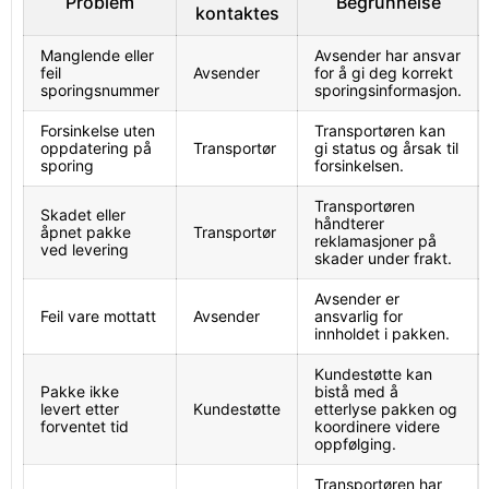
Problem
Begrunnelse
kontaktes
Manglende eller
Avsender har ansvar
feil
Avsender
for å gi deg korrekt
sporingsnummer
sporingsinformasjon.
Forsinkelse uten
Transportøren kan
oppdatering på
Transportør
gi status og årsak til
sporing
forsinkelsen.
Transportøren
Skadet eller
håndterer
åpnet pakke
Transportør
reklamasjoner på
ved levering
skader under frakt.
Avsender er
Feil vare mottatt
Avsender
ansvarlig for
innholdet i pakken.
Kundestøtte kan
Pakke ikke
bistå med å
levert etter
Kundestøtte
etterlyse pakken og
forventet tid
koordinere videre
oppfølging.
Transportøren har