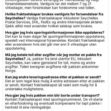
forsendelsesmetode. Vanligvis tar det mellom 7 og 21
virkedager, men forsinkelser kan forekomme ved tollen.
Hvilke fraktselskaper brukes vanligvis for forsendelser fra
Seychelles?
Vanlige fraktselskaper inkluderer Seychelles
Postal Services, DHL, FedEx og andre internasjonale aktører.
Sjekk alltid med avsender hvilket selskap som brukes.
Hva gjør jeg hvis sporingsinformasjonen ikke oppdateres?
Det kan ta noen dager før sporingsinformasjonen oppdateres,
spesielt ved internasjonal forsendelse. Kontakt fraktselskapet
eller avsenderen hvis det går mer enn 5 virkedager uten
oppdatering.
Må jeg betale toll eller avgifter når jeg mottar en pakke fra
Seychelles?
Ja, pakker fra land utenfor EU, inkludert
Seychelles, kan være gjenstand for toll, moms og andre
avgifter. Tollen beregner avgiftene når pakken ankommer
Norge.
Kan jeg endre leveringsadresse etter at pakken er sendt?
Det er som regel ikke mulig å endre adressen etter at pakken
er sendt. Kontakt fraktselskapet så raskt som mulig for å
undersøke mulighetene.
Hva gjør jeg hvis pakken min blir borte under transport?
Kontakt fraktselskapet med sporingsnummeret. De vil starte
en etterforskning og eventuelt kompensere for tapt pakke i
henhold til sine retningslinjer.