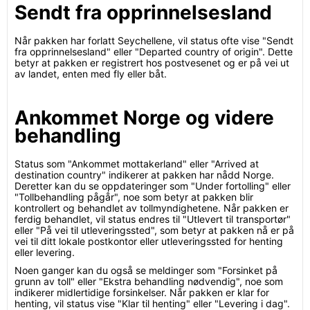
Sendt fra opprinnelsesland
Når pakken har forlatt Seychellene, vil status ofte vise "Sendt
fra opprinnelsesland" eller "Departed country of origin". Dette
betyr at pakken er registrert hos postvesenet og er på vei ut
av landet, enten med fly eller båt.
Ankommet Norge og videre
behandling
Status som "Ankommet mottakerland" eller "Arrived at
destination country" indikerer at pakken har nådd Norge.
Deretter kan du se oppdateringer som "Under fortolling" eller
"Tollbehandling pågår", noe som betyr at pakken blir
kontrollert og behandlet av tollmyndighetene. Når pakken er
ferdig behandlet, vil status endres til "Utlevert til transportør"
eller "På vei til utleveringssted", som betyr at pakken nå er på
vei til ditt lokale postkontor eller utleveringssted for henting
eller levering.
Noen ganger kan du også se meldinger som "Forsinket på
grunn av toll" eller "Ekstra behandling nødvendig", noe som
indikerer midlertidige forsinkelser. Når pakken er klar for
henting, vil status vise "Klar til henting" eller "Levering i dag".