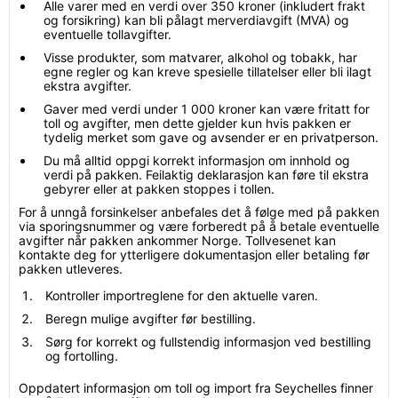
Alle varer med en verdi over 350 kroner (inkludert frakt
og forsikring) kan bli pålagt merverdiavgift (MVA) og
eventuelle tollavgifter.
Visse produkter, som matvarer, alkohol og tobakk, har
egne regler og kan kreve spesielle tillatelser eller bli ilagt
ekstra avgifter.
Gaver med verdi under 1 000 kroner kan være fritatt for
toll og avgifter, men dette gjelder kun hvis pakken er
tydelig merket som gave og avsender er en privatperson.
Du må alltid oppgi korrekt informasjon om innhold og
verdi på pakken. Feilaktig deklarasjon kan føre til ekstra
gebyrer eller at pakken stoppes i tollen.
For å unngå forsinkelser anbefales det å følge med på pakken
via sporingsnummer og være forberedt på å betale eventuelle
avgifter når pakken ankommer Norge. Tollvesenet kan
kontakte deg for ytterligere dokumentasjon eller betaling før
pakken utleveres.
Kontroller importreglene for den aktuelle varen.
Beregn mulige avgifter før bestilling.
Sørg for korrekt og fullstendig informasjon ved bestilling
og fortolling.
Oppdatert informasjon om toll og import fra Seychelles finner