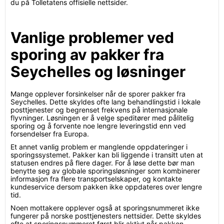
du på Tolletatens offisielle nettsider.
Vanlige problemer ved
sporing av pakker fra
Seychelles og løsninger
Mange opplever forsinkelser når de sporer pakker fra
Seychelles. Dette skyldes ofte lang behandlingstid i lokale
posttjenester og begrenset frekvens på internasjonale
flyvninger. Løsningen er å velge speditører med pålitelig
sporing og å forvente noe lengre leveringstid enn ved
forsendelser fra Europa.
Et annet vanlig problem er manglende oppdateringer i
sporingssystemet. Pakker kan bli liggende i transitt uten at
statusen endres på flere dager. For å løse dette bør man
benytte seg av globale sporingsløsninger som kombinerer
informasjon fra flere transportselskaper, og kontakte
kundeservice dersom pakken ikke oppdateres over lengre
tid.
Noen mottakere opplever også at sporingsnummeret ikke
fungerer på norske posttjenesters nettsider. Dette skyldes
ofte at sporingsnummeret først blir aktivt når pakken