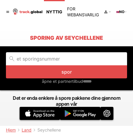
FOR
NYTTIG
NO
WEBANSVARLIG
SPORING AV SEYCHELLENE
spor
åpne et partnertilbud
Det er enda enklere å spore pakkene dine gjennom
appen vår
Hjem
Land
Seychellene