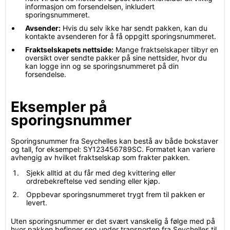
informasjon om forsendelsen, inkludert
sporingsnummeret.
Avsender:
Hvis du selv ikke har sendt pakken, kan du
kontakte avsenderen for å få oppgitt sporingsnummeret.
Fraktselskapets nettside:
Mange fraktselskaper tilbyr en
oversikt over sendte pakker på sine nettsider, hvor du
kan logge inn og se sporingsnummeret på din
forsendelse.
Eksempler på
sporingsnummer
Sporingsnummer fra Seychelles kan bestå av både bokstaver
og tall, for eksempel: SY123456789SC. Formatet kan variere
avhengig av hvilket fraktselskap som frakter pakken.
Sjekk alltid at du får med deg kvittering eller
ordrebekreftelse ved sending eller kjøp.
Oppbevar sporingsnummeret trygt frem til pakken er
levert.
Uten sporingsnummer er det svært vanskelig å følge med på
hvor pakken befinner seg under transporten fra Seychelles til