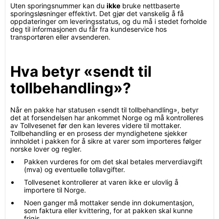
Uten sporingsnummer kan du
ikke
bruke nettbaserte
sporingsløsninger effektivt. Det gjør det vanskelig å få
oppdateringer om leveringsstatus, og du må i stedet forholde
deg til informasjonen du får fra kundeservice hos
transportøren eller avsenderen.
Hva betyr «sendt til
tollbehandling»?
Når en pakke har statusen «sendt til tollbehandling», betyr
det at forsendelsen har ankommet Norge og må kontrolleres
av Tollvesenet før den kan leveres videre til mottaker.
Tollbehandling er en prosess der myndighetene sjekker
innholdet i pakken for å sikre at varer som importeres følger
norske lover og regler.
Pakken vurderes for om det skal betales merverdiavgift
(mva) og eventuelle tollavgifter.
Tollvesenet kontrollerer at varen ikke er ulovlig å
importere til Norge.
Noen ganger må mottaker sende inn dokumentasjon,
som faktura eller kvittering, for at pakken skal kunne
frigis.