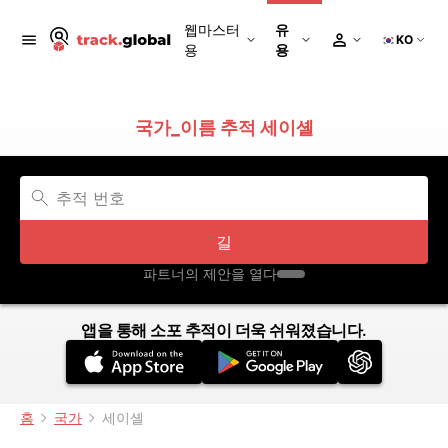
웹마스터
유
KO
용
용
국가_이름 추적 세이셸
길
파트너의 제안을 열다
앱을 통해 소포 추적이 더욱 쉬워졌습니다.
홈
국가
세이셸