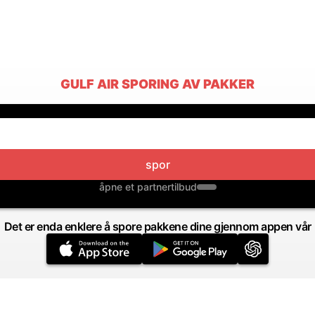
GULF AIR SPORING AV PAKKER
spor
åpne et partnertilbud
Det er enda enklere å spore pakkene dine gjennom appen vår