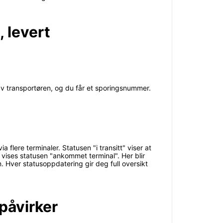
, levert
t av transportøren, og du får et sporingsnummer.
a flere terminaler. Statusen "i transitt" viser at
vises statusen "ankommet terminal". Her blir
en. Hver statusoppdatering gir deg full oversikt
påvirker