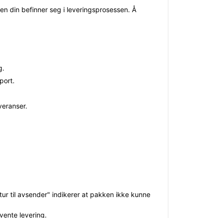
en din befinner seg i leveringsprosessen. Å
g.
port.
veranser.
tur til avsender" indikerer at pakken ikke kunne
vente levering.