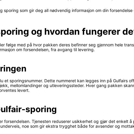
lig sporing som gir deg all nødvendig informasjon om din forsendelse 
sporing og hvordan fungerer de
nder følge med på hvor pakken deres befinner seg gjennom hele trans
rmasjon om forsendelsen, fra avgang til levering.
oringen
u et sporingsnummer. Dette nummeret kan legges inn på Gulfairs offi
nsjekk, mellomlandinger og utleveringssteder. Hver gang pakken skan
orventes levert.
ulfair-sporing
ver forsendelsen. Tjenesten reduserer usikkerhet og gjør det enkelt
 underveis, noe som gir ekstra trygghet både for avsender og mottak