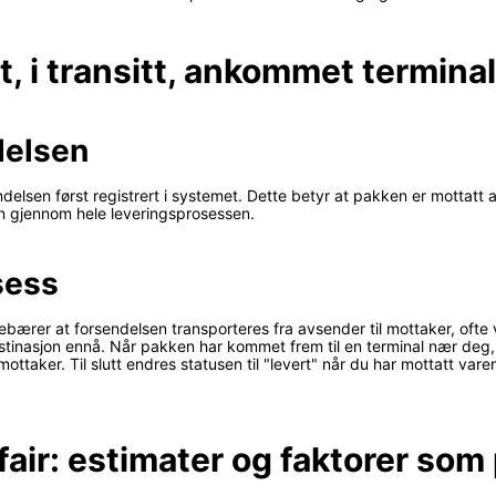
, i transitt, ankommet terminal
delsen
endelsen først registrert i systemet. Dette betyr at pakken er mottat
n gjennom hele leveringsprosessen.
osess
nebærer at forsendelsen transporteres fra avsender til mottaker, ofte vi
tinasjon ennå. Når pakken har kommet frem til en terminal nær deg, 
mottaker. Til slutt endres statusen til "levert" når du har mottatt var
air: estimater og faktorer som 