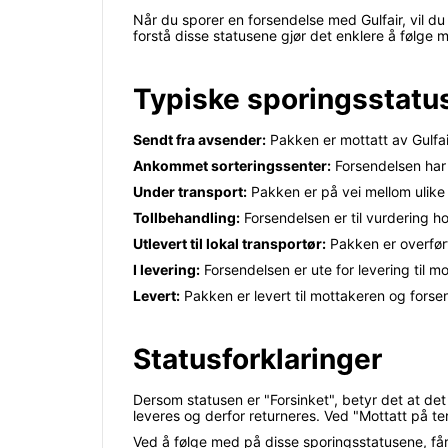
Når du sporer en forsendelse med Gulfair, vil du
forstå disse statusene gjør det enklere å følge 
Typiske sporingsstatu
Sendt fra avsender:
Pakken er mottatt av Gulfair
Ankommet sorteringssenter:
Forsendelsen har a
Under transport:
Pakken er på vei mellom ulike te
Tollbehandling:
Forsendelsen er til vurdering hos
Utlevert til lokal transportør:
Pakken er overført 
I levering:
Forsendelsen er ute for levering til m
Levert:
Pakken er levert til mottakeren og forsend
Statusforklaringer
Dersom statusen er "Forsinket", betyr det at det
leveres og derfor returneres. Ved "Mottatt på ter
Ved å følge med på disse sporingsstatusene, får 