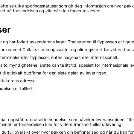
 ofte se ulike sporingsstatuser som gir deg informasjon om hvor pakk
med på forsendelsen og vite når den forventes levert.
ser
 og har forlatt avsenderens lager. Transporten til flyplassen er i gan
nkommet Gulfairs sorteringssenter og blir registrert før videre trans
rminaler eller flyplasser, enten nasjonalt eller internasjonalt.
 tollmyndighetene. Dette kan ta litt tid, spesielt for internasjonale le
til et lokalt budfirma for den siste delen av leveringen.
ottakerens adresse.
elsen er fullført.
 har oppstått uforutsette hendelser som påvirker leveransetiden. "Re
minal" er forsendelsen klar for videre transport eller utlevering.
du full oversikt over hvor pakken din befinner seg og når du kan for