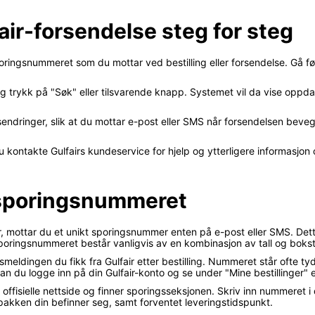
fair-forsendelse steg for steg
ringsnummeret som du mottar ved bestilling eller forsendelse. Gå først 
 og trykk på "Søk" eller tilsvarende knapp. Systemet vil da vise oppd
ndringer, slik at du mottar e-post eller SMS når forsendelsen beveger 
kontakte Gulfairs kundeservice for hjelp og ytterligere informasjon 
-sporingsnummeret
air, mottar du et unikt sporingsnummer enten på e-post eller SMS. De
oringsnummeret består vanligvis av en kombinasjon av tall og bokst
meldingen du fikk fra Gulfair etter bestilling. Nummeret står ofte t
 du logge inn på din Gulfair-konto og se under "Mine bestillinger" el
offisielle nettside og finner sporingsseksjonen. Skriv inn nummeret i
 pakken din befinner seg, samt forventet leveringstidspunkt.