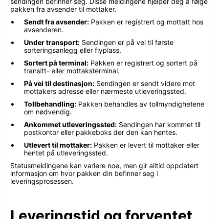
sendingen befinner seg. Disse meldingene hjelper deg å følge
pakken fra avsender til mottaker.
Sendt fra avsender:
Pakken er registrert og mottatt hos
avsenderen.
Under transport:
Sendingen er på vei til første
sorteringsanlegg eller flyplass.
Sortert på terminal:
Pakken er registrert og sortert på
transitt- eller mottaksterminal.
På vei til destinasjon:
Sendingen er sendt videre mot
mottakers adresse eller nærmeste utleveringssted.
Tollbehandling:
Pakken behandles av tollmyndighetene
om nødvendig.
Ankommet utleveringssted:
Sendingen har kommet til
postkontor eller pakkeboks der den kan hentes.
Utlevert til mottaker:
Pakken er levert til mottaker eller
hentet på utleveringssted.
Statusmeldingene kan variere noe, men gir alltid oppdatert
informasjon om hvor pakken din befinner seg i
leveringsprosessen.
Leveringstid og forventet