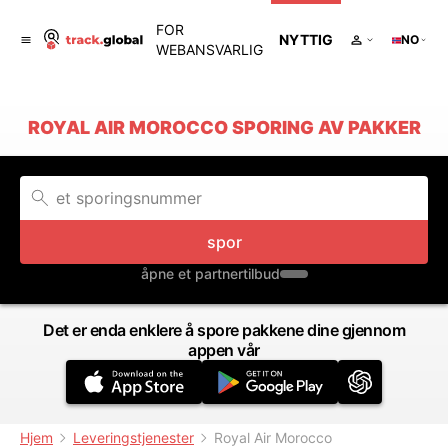
FOR
NYTTIG
NO
WEBANSVARLIG
ROYAL AIR MOROCCO SPORING AV PAKKER
spor
åpne et partnertilbud
Det er enda enklere å spore pakkene dine gjennom
appen vår
Hjem
Leveringstjenester
Royal Air Morocco