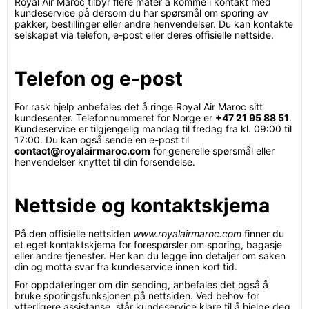
Royal Air Maroc tilbyr flere måter å komme i kontakt med
kundeservice på dersom du har spørsmål om sporing av
pakker, bestillinger eller andre henvendelser. Du kan kontakte
selskapet via telefon, e-post eller deres offisielle nettside.
Telefon og e-post
For rask hjelp anbefales det å ringe Royal Air Maroc sitt
kundesenter. Telefonnummeret for Norge er
+47 21 95 88 51
.
Kundeservice er tilgjengelig mandag til fredag fra kl. 09:00 til
17:00. Du kan også sende en e-post til
contact@royalairmaroc.com
for generelle spørsmål eller
henvendelser knyttet til din forsendelse.
Nettside og kontaktskjema
På den offisielle nettsiden
www.royalairmaroc.com
finner du
et eget kontaktskjema for forespørsler om sporing, bagasje
eller andre tjenester. Her kan du legge inn detaljer om saken
din og motta svar fra kundeservice innen kort tid.
For oppdateringer om din sending, anbefales det også å
bruke sporingsfunksjonen på nettsiden. Ved behov for
ytterligere assistanse, står kundeservice klare til å hjelpe deg