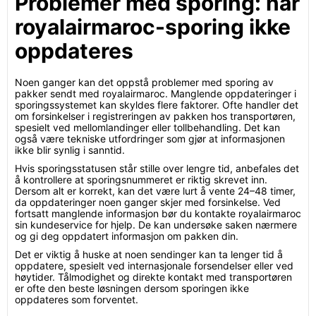
Problemer med sporing: når
royalairmaroc-sporing ikke
oppdateres
Noen ganger kan det oppstå problemer med sporing av
pakker sendt med royalairmaroc. Manglende oppdateringer i
sporingssystemet kan skyldes flere faktorer. Ofte handler det
om forsinkelser i registreringen av pakken hos transportøren,
spesielt ved mellomlandinger eller tollbehandling. Det kan
også være tekniske utfordringer som gjør at informasjonen
ikke blir synlig i sanntid.
Hvis sporingsstatusen står stille over lengre tid, anbefales det
å kontrollere at sporingsnummeret er riktig skrevet inn.
Dersom alt er korrekt, kan det være lurt å vente 24–48 timer,
da oppdateringer noen ganger skjer med forsinkelse. Ved
fortsatt manglende informasjon bør du kontakte royalairmaroc
sin kundeservice for hjelp. De kan undersøke saken nærmere
og gi deg oppdatert informasjon om pakken din.
Det er viktig å huske at noen sendinger kan ta lenger tid å
oppdatere, spesielt ved internasjonale forsendelser eller ved
høytider. Tålmodighet og direkte kontakt med transportøren
er ofte den beste løsningen dersom sporingen ikke
oppdateres som forventet.