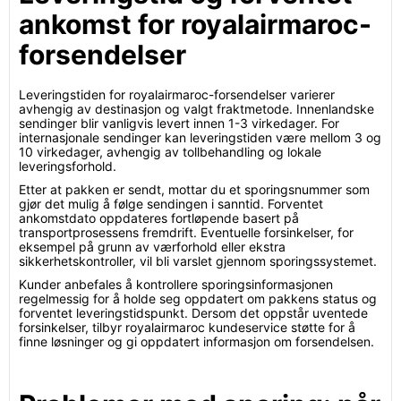
ankomst for royalairmaroc-
forsendelser
Leveringstiden for royalairmaroc-forsendelser varierer
avhengig av destinasjon og valgt fraktmetode. Innenlandske
sendinger blir vanligvis levert innen 1-3 virkedager. For
internasjonale sendinger kan leveringstiden være mellom 3 og
10 virkedager, avhengig av tollbehandling og lokale
leveringsforhold.
Etter at pakken er sendt, mottar du et sporingsnummer som
gjør det mulig å følge sendingen i sanntid. Forventet
ankomstdato oppdateres fortløpende basert på
transportprosessens fremdrift. Eventuelle forsinkelser, for
eksempel på grunn av værforhold eller ekstra
sikkerhetskontroller, vil bli varslet gjennom sporingssystemet.
Kunder anbefales å kontrollere sporingsinformasjonen
regelmessig for å holde seg oppdatert om pakkens status og
forventet leveringstidspunkt. Dersom det oppstår uventede
forsinkelser, tilbyr royalairmaroc kundeservice støtte for å
finne løsninger og gi oppdatert informasjon om forsendelsen.