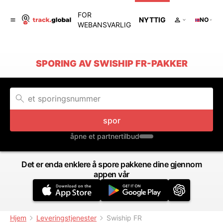
FOR
NYTTIG
NO
WEBANSVARLIG
SPORING AV SWISHIP FR-PAKKER
spor
åpne et partnertilbud
Det er enda enklere å spore pakkene dine gjennom
appen vår
Hjem
Leveringstjenester
Swiship FR