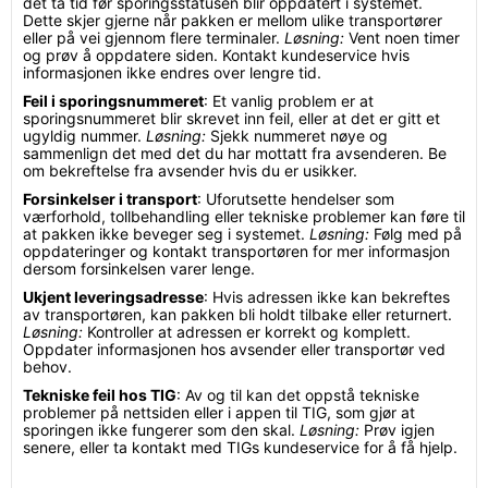
det ta tid før sporingsstatusen blir oppdatert i systemet.
Dette skjer gjerne når pakken er mellom ulike transportører
eller på vei gjennom flere terminaler.
Løsning:
Vent noen timer
og prøv å oppdatere siden. Kontakt kundeservice hvis
informasjonen ikke endres over lengre tid.
Feil i sporingsnummeret
: Et vanlig problem er at
sporingsnummeret blir skrevet inn feil, eller at det er gitt et
ugyldig nummer.
Løsning:
Sjekk nummeret nøye og
sammenlign det med det du har mottatt fra avsenderen. Be
om bekreftelse fra avsender hvis du er usikker.
Forsinkelser i transport
: Uforutsette hendelser som
værforhold, tollbehandling eller tekniske problemer kan føre til
at pakken ikke beveger seg i systemet.
Løsning:
Følg med på
oppdateringer og kontakt transportøren for mer informasjon
dersom forsinkelsen varer lenge.
Ukjent leveringsadresse
: Hvis adressen ikke kan bekreftes
av transportøren, kan pakken bli holdt tilbake eller returnert.
Løsning:
Kontroller at adressen er korrekt og komplett.
Oppdater informasjonen hos avsender eller transportør ved
behov.
Tekniske feil hos TIG
: Av og til kan det oppstå tekniske
problemer på nettsiden eller i appen til TIG, som gjør at
sporingen ikke fungerer som den skal.
Løsning:
Prøv igjen
senere, eller ta kontakt med TIGs kundeservice for å få hjelp.