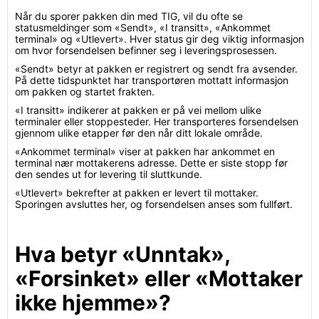
Når du sporer pakken din med TIG, vil du ofte se
statusmeldinger som «Sendt», «I transitt», «Ankommet
terminal» og «Utlevert». Hver status gir deg viktig informasjon
om hvor forsendelsen befinner seg i leveringsprosessen.
«Sendt» betyr at pakken er registrert og sendt fra avsender.
På dette tidspunktet har transportøren mottatt informasjon
om pakken og startet frakten.
«I transitt» indikerer at pakken er på vei mellom ulike
terminaler eller stoppesteder. Her transporteres forsendelsen
gjennom ulike etapper før den når ditt lokale område.
«Ankommet terminal» viser at pakken har ankommet en
terminal nær mottakerens adresse. Dette er siste stopp før
den sendes ut for levering til sluttkunde.
«Utlevert» bekrefter at pakken er levert til mottaker.
Sporingen avsluttes her, og forsendelsen anses som fullført.
Hva betyr «Unntak»,
«Forsinket» eller «Mottaker
ikke hjemme»?