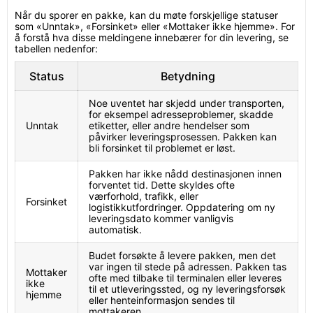
Når du sporer en pakke, kan du møte forskjellige statuser
som «Unntak», «Forsinket» eller «Mottaker ikke hjemme». For
å forstå hva disse meldingene innebærer for din levering, se
tabellen nedenfor:
Status
Betydning
Noe uventet har skjedd under transporten,
for eksempel adresseproblemer, skadde
Unntak
etiketter, eller andre hendelser som
påvirker leveringsprosessen. Pakken kan
bli forsinket til problemet er løst.
Pakken har ikke nådd destinasjonen innen
forventet tid. Dette skyldes ofte
værforhold, trafikk, eller
Forsinket
logistikkutfordringer. Oppdatering om ny
leveringsdato kommer vanligvis
automatisk.
Budet forsøkte å levere pakken, men det
var ingen til stede på adressen. Pakken tas
Mottaker
ofte med tilbake til terminalen eller leveres
ikke
til et utleveringssted, og ny leveringsforsøk
hjemme
eller henteinformasjon sendes til
mottakeren.