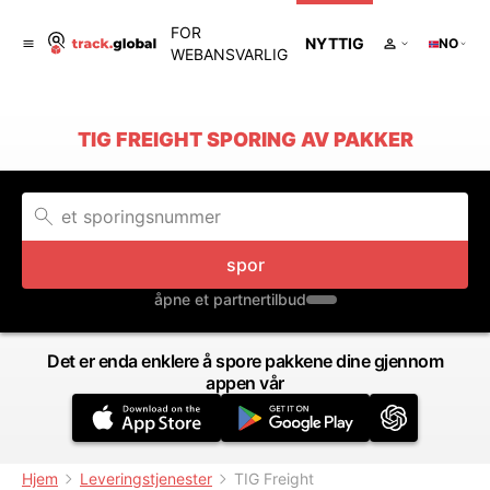
FOR
NYTTIG
NO
WEBANSVARLIG
TIG FREIGHT SPORING AV PAKKER
spor
åpne et partnertilbud
Det er enda enklere å spore pakkene dine gjennom
appen vår
Hjem
Leveringstjenester
TIG Freight