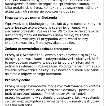
Rozwiązanie:
Zaleca się regularne sprawdzanie statusu co
kilka godzin lub dni oraz kontakt z przewoźnikiem, jeśli brak
aktualizacji utrzymuje się powyżej 72 godzin.
Nieprawidłowy numer śledzenia
Wprowadzenie błędnego numeru lub użycie numeru, który nie
został jeszcze aktywowany w systemie, uniemożliwia
śledzenie przesyłki.
Rozwiązanie:
Warto dokładnie sprawdzić
numer otrzymany od nadawcy i upewnić się, że został
poprawnie wpisany. W przypadku wątpliwości należy
skontaktować się z firmą wysyłającą paczkę.
Zmiana przewoźnika podczas transportu
Przesyłki z Azerbejdżanu często przekazywane są między
różnymi przewoźnikami międzynarodowymi i lokalnymi. Może
to powodować przerwy w śledzeniu lub brak informacji w
polskich systemach.
Rozwiązanie:
Po otrzymaniu informacji o
zmianie przewoźnika należy użyć nowego numeru śledzenia
na stronie odpowiedniego operatora.
Problemy celne
Przesyłki międzynarodowe mogą być zatrzymane do kontroli
przez służby celne, co wydłuża czas dostawy i powoduje
brak aktualizacji statusu.
Rozwiązanie:
Warto śledzić
przesyłkę zarówno w systemie przewoźnika, jak i w systemie
celnym oraz przygotować wymagane dokumenty, jeśli pojawi
się taka potrzeba.