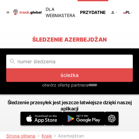
DLA
PRZYDATNE
PL
WEBMASTERA
ŚLEDZENIE AZERBEJDŻAN
ścieżka
otwórz ofertę partnera
Śledzenie przesyłek jest jeszcze łatwiejsze dzięki naszej
aplikacji
Strona główna
Kraje
Azerbejdżan