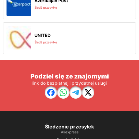
Azerbaijan Post
Śledź przesyłkę
UNITED
Śledź przesyłkę
Podziel się ze znajomymi
link do bezpłatnej i przydatnej usługi
Śledzenie przesyłek
Aliexpress