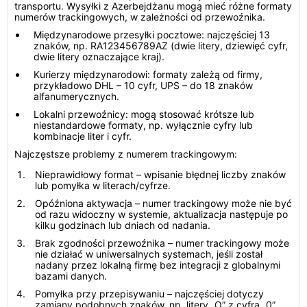
transportu. Wysyłki z Azerbejdżanu mogą mieć różne formaty
numerów trackingowych, w zależności od przewoźnika.
Międzynarodowe przesyłki pocztowe: najczęściej 13
znaków, np. RA123456789AZ (dwie litery, dziewięć cyfr,
dwie litery oznaczające kraj).
Kurierzy międzynarodowi: formaty zależą od firmy,
przykładowo DHL – 10 cyfr, UPS – do 18 znaków
alfanumerycznych.
Lokalni przewoźnicy: mogą stosować krótsze lub
niestandardowe formaty, np. wyłącznie cyfry lub
kombinacje liter i cyfr.
Najczęstsze problemy z numerem trackingowym:
Nieprawidłowy format – wpisanie błędnej liczby znaków
lub pomyłka w literach/cyfrze.
Opóźniona aktywacja – numer trackingowy może nie być
od razu widoczny w systemie, aktualizacja następuje po
kilku godzinach lub dniach od nadania.
Brak zgodności przewoźnika – numer trackingowy może
nie działać w uniwersalnych systemach, jeśli został
nadany przez lokalną firmę bez integracji z globalnymi
bazami danych.
Pomyłka przy przepisywaniu – najczęściej dotyczy
zamiany podobnych znaków, np. litery „O” z cyfrą „0”.