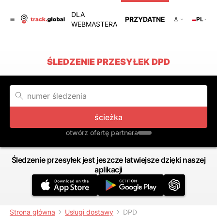
DLA
PRZYDATNE
PL
WEBMASTERA
ŚLEDZENIE PRZESYŁEK DPD
ścieżka
otwórz ofertę partnera
Śledzenie przesyłek jest jeszcze łatwiejsze dzięki naszej
aplikacji
Strona główna
Usługi dostawy
DPD