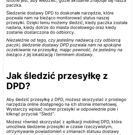
istotne jest, aby wiedzieć, gdzie aktualnie znajduje się nasza
paczka.
Śledzenie dostawy DPD to doskonałe narzędzie, które
pozwala nam na bieżąco monitorować status naszej
przesyłki. Dzięki temu możemy śledzić, kiedy paczka została
nadana, kiedy dotrze do miasta docelowego oraz kiedy
zostanie dostarczona do odbiorcy.
Niezależnie od tego, czy jesteśmy nadawcą czy odbiorcą
paczki, śledzenie dostawy DPD pozwala nam na spokojne
oczekiwanie na przesyłkę, mając pewność, że jesteśmy na
bieżąco z jej lokalizacją i terminem dostawy.
Jak śledzić przesyłkę z
DPD?
Aby śledzić przesyłkę z DPD, możesz skorzystać z prostego
narzędzia online dostępnego na ich stronie internetowej.
Wystarczy wpisać numer przesyłki w odpowiednie pole i
kliknąć przycisk "Śledź".
Możesz również skorzystać z aplikacji mobilnej DPD, która
umożliwia śledzenie przesyłki w czasie rzeczywistym,
otrzymywanie powiadomień o zmianach statusu dostawy