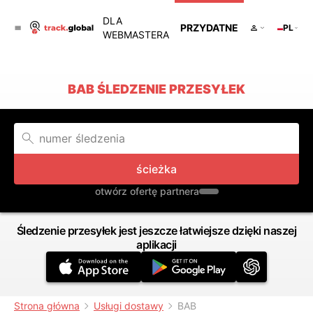
DLA
PRZYDATNE
PL
WEBMASTERA
BAB ŚLEDZENIE PRZESYŁEK
ścieżka
otwórz ofertę partnera
Śledzenie przesyłek jest jeszcze łatwiejsze dzięki naszej
aplikacji
Strona główna
Usługi dostawy
BAB