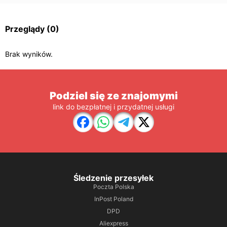
Przeglądy
(0)
Brak wyników.
Podziel się ze znajomymi
link do bezpłatnej i przydatnej usługi
Śledzenie przesyłek
Poczta Polska
InPost Poland
DPD
Aliexpress