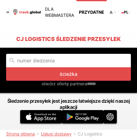
DLA
PRZYDATNE
PL
WEBMASTERA
CJ LOGISTICS ŚLEDZENIE PRZESYŁEK
ścieżka
otwórz ofertę partnera
Śledzenie przesyłek jest jeszcze łatwiejsze dzięki naszej
aplikacji
Strona główna
Usługi dostawy
CJ Logistics