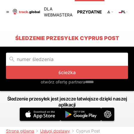
DLA
PRZYDATNE
PL
WEBMASTERA
ŚLEDZENIE PRZESYŁEK CYPRUS POST
ścieżka
otwórz ofertę partnera
Śledzenie przesyłek jest jeszcze łatwiejsze dzięki naszej
aplikacji
Strona główna
Usługi dostawy
Cyprus Post