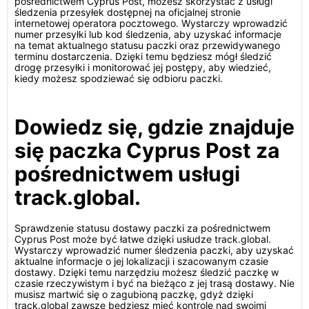
pośrednictwem Cyprus Post, możesz skorzystać z usługi
śledzenia przesyłek dostępnej na oficjalnej stronie
internetowej operatora pocztowego. Wystarczy wprowadzić
numer przesyłki lub kod śledzenia, aby uzyskać informacje
na temat aktualnego statusu paczki oraz przewidywanego
terminu dostarczenia. Dzięki temu będziesz mógł śledzić
drogę przesyłki i monitorować jej postępy, aby wiedzieć,
kiedy możesz spodziewać się odbioru paczki.
Dowiedz się, gdzie znajduje
się paczka Cyprus Post za
pośrednictwem usługi
track.global.
Sprawdzenie statusu dostawy paczki za pośrednictwem
Cyprus Post może być łatwe dzięki usłudze track.global.
Wystarczy wprowadzić numer śledzenia paczki, aby uzyskać
aktualne informacje o jej lokalizacji i szacowanym czasie
dostawy. Dzięki temu narzędziu możesz śledzić paczkę w
czasie rzeczywistym i być na bieżąco z jej trasą dostawy. Nie
musisz martwić się o zagubioną paczkę, gdyż dzięki
track.global zawsze będziesz mieć kontrolę nad swoimi