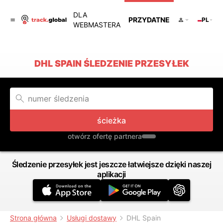
DLA
PRZYDATNE
PL
WEBMASTERA
DHL SPAIN ŚLEDZENIE PRZESYŁEK
ścieżka
otwórz ofertę partnera
Śledzenie przesyłek jest jeszcze łatwiejsze dzięki naszej
aplikacji
Strona główna
Usługi dostawy
DHL Spain