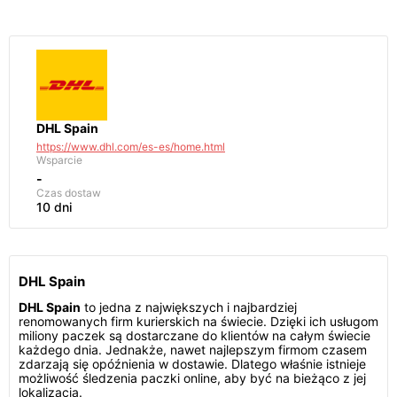
DHL Spain
https://www.dhl.com/es-es/home.html
Wsparcie
-
Czas dostaw
10 dni
DHL Spain
DHL Spain
to jedna z największych i najbardziej
renomowanych firm kurierskich na świecie. Dzięki ich usługom
miliony paczek są dostarczane do klientów na całym świecie
każdego dnia. Jednakże, nawet najlepszym firmom czasem
zdarzają się opóźnienia w dostawie. Dlatego właśnie istnieje
możliwość śledzenia paczki online, aby być na bieżąco z jej
lokalizacją.