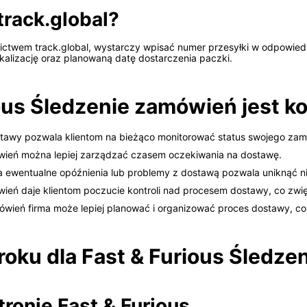
track.global?
ictwem track.global, wystarczy wpisać numer przesyłki w odpowiedn
lokalizację oraz planowaną datę dostarczenia paczki.
ous Śledzenie zamówień jest k
ostawy pozwala klientom na bieżąco monitorować status swojego zam
ówień można lepiej zarządzać czasem oczekiwania na dostawę.
 ewentualne opóźnienia lub problemy z dostawą pozwala uniknąć ni
ówień daje klientom poczucie kontroli nad procesem dostawy, co zw
mówień firma może lepiej planować i organizować proces dostawy, co
oku dla Fast & Furious Śledze
stronie Fast & Furious