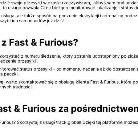
dzić swoje przesyłki w czasie rzeczywistym, jakbyś sam brał udział
ta usługa pozwala Ci na bieżąco monitorować lokalizację i status d
 usługa, ale także sposób na poczucie ekscytacji i adrenaliny podc
 szybkich samochodów już dziś!
 z Fast & Furious?
y skorzystać z numeru śledzenia, który zostanie udostępniony po zł
Śledzenie przesyłki".
torować status przesyłki – od momentu nadania aż do dostarczenia
ą paczki.
wą, warto skontaktować się z obsługą klienta Fast & Furious, która 
nnych trudności.
ast & Furious za pośrednictwem
urious? Skorzystaj z usługi track.global! Dzięki tej platformie może