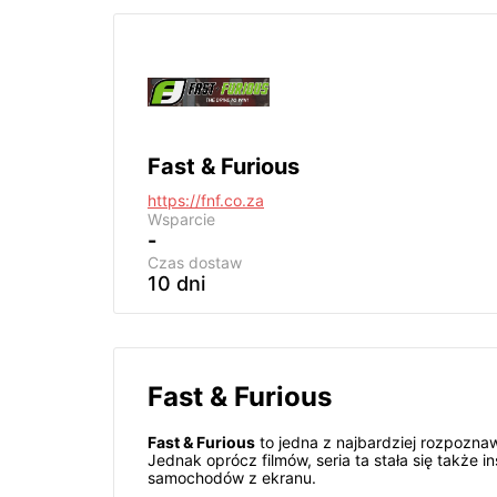
Fast & Furious
https://fnf.co.za
Wsparcie
-
Czas dostaw
10 dni
Fast & Furious
Fast & Furious
to jedna z najbardziej rozpozna
Jednak oprócz filmów, seria ta stała się także
samochodów z ekranu.