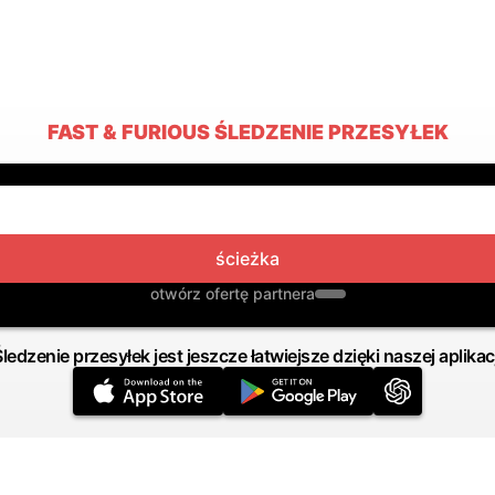
FAST & FURIOUS ŚLEDZENIE PRZESYŁEK
ścieżka
otwórz ofertę partnera
Śledzenie przesyłek jest jeszcze łatwiejsze dzięki naszej aplikacj