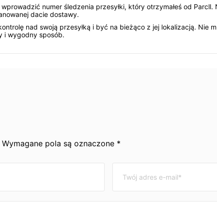
y wprowadzić numer śledzenia przesyłki, który otrzymałeś od Parcll.
lanowanej dacie dostawy.
ntrolę nad swoją przesyłką i być na bieżąco z jej lokalizacją. Nie mu
ty i wygodny sposób.
y. Wymagane pola są oznaczone *