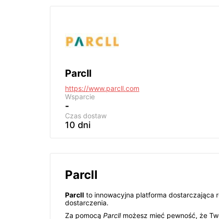
Parcll
https://www.parcll.com
Wsparcie
-
Czas dostaw
10 dni
Parcll
Parcll
to innowacyjna platforma dostarczająca 
dostarczenia.
Za pomocą
Parcll
możesz mieć pewność, że Twoj