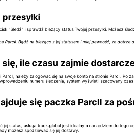
 przesyłki
isk "Śledź" i sprawdź bieżący status Twojej przesyłki. Możesz śledz
 Parcll. Bądź na bieżąco z jej statusem i miej pewność, że dotrze d
ię, ile czasu zajmie dostarcze
rcll, należy zalogować się na swoje konto na stronie Parcll. Po zal
o wprowadzeniu numeru śledzenia, system wyświetli szacowany czas 
ajduje się paczka Parcll za po
ić jej status, usługa track.global jest idealnym narzędziem do tego c
kiedy możesz spodziewać się jej dostawy.