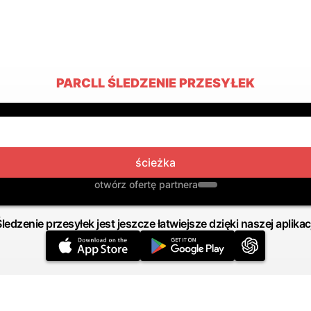
PARCLL ŚLEDZENIE PRZESYŁEK
ścieżka
otwórz ofertę partnera
Śledzenie przesyłek jest jeszcze łatwiejsze dzięki naszej aplikacj