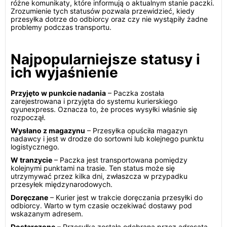
różne komunikaty, które informują o aktualnym stanie paczki.
Zrozumienie tych statusów pozwala przewidzieć, kiedy
przesyłka dotrze do odbiorcy oraz czy nie wystąpiły żadne
problemy podczas transportu.
Najpopularniejsze statusy i
ich wyjaśnienie
Przyjęto w punkcie nadania
– Paczka została
zarejestrowana i przyjęta do systemu kurierskiego
qyunexpress. Oznacza to, że proces wysyłki właśnie się
rozpoczął.
Wysłano z magazynu
– Przesyłka opuściła magazyn
nadawcy i jest w drodze do sortowni lub kolejnego punktu
logistycznego.
W tranzycie
– Paczka jest transportowana pomiędzy
kolejnymi punktami na trasie. Ten status może się
utrzymywać przez kilka dni, zwłaszcza w przypadku
przesyłek międzynarodowych.
Doręczane
– Kurier jest w trakcie doręczania przesyłki do
odbiorcy. Warto w tym czasie oczekiwać dostawy pod
wskazanym adresem.
Dostarczone
– Przesyłka została odebrana przez adresata