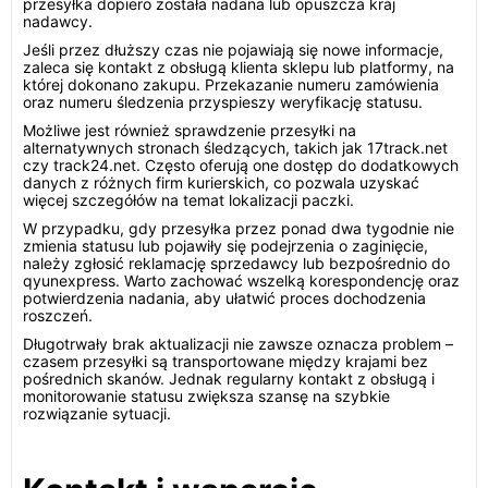
przesyłka dopiero została nadana lub opuszcza kraj
nadawcy.
Jeśli przez dłuższy czas nie pojawiają się nowe informacje,
zaleca się kontakt z obsługą klienta sklepu lub platformy, na
której dokonano zakupu. Przekazanie numeru zamówienia
oraz numeru śledzenia przyspieszy weryfikację statusu.
Możliwe jest również sprawdzenie przesyłki na
alternatywnych stronach śledzących, takich jak 17track.net
czy track24.net. Często oferują one dostęp do dodatkowych
danych z różnych firm kurierskich, co pozwala uzyskać
więcej szczegółów na temat lokalizacji paczki.
W przypadku, gdy przesyłka przez ponad dwa tygodnie nie
zmienia statusu lub pojawiły się podejrzenia o zaginięcie,
należy zgłosić reklamację sprzedawcy lub bezpośrednio do
qyunexpress. Warto zachować wszelką korespondencję oraz
potwierdzenia nadania, aby ułatwić proces dochodzenia
roszczeń.
Długotrwały brak aktualizacji nie zawsze oznacza problem –
czasem przesyłki są transportowane między krajami bez
pośrednich skanów. Jednak regularny kontakt z obsługą i
monitorowanie statusu zwiększa szansę na szybkie
rozwiązanie sytuacji.