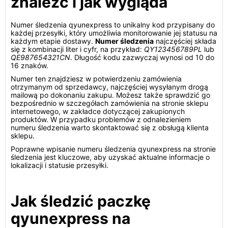
znaleźć i jak wygląda
Numer śledzenia qyunexpress to unikalny kod przypisany do
każdej przesyłki, który umożliwia monitorowanie jej statusu na
każdym etapie dostawy.
Numer śledzenia
najczęściej składa
się z kombinacji liter i cyfr, na przykład:
QY123456789PL
lub
QE987654321CN
. Długość kodu zazwyczaj wynosi od 10 do
16 znaków.
Numer ten znajdziesz w potwierdzeniu zamówienia
otrzymanym od sprzedawcy, najczęściej wysyłanym drogą
mailową po dokonaniu zakupu. Możesz także sprawdzić go
bezpośrednio w szczegółach zamówienia na stronie sklepu
internetowego, w zakładce dotyczącej zakupionych
produktów. W przypadku problemów z odnalezieniem
numeru śledzenia warto skontaktować się z obsługą klienta
sklepu.
Poprawne wpisanie numeru śledzenia qyunexpress na stronie
śledzenia jest kluczowe, aby uzyskać aktualne informacje o
lokalizacji i statusie przesyłki.
Jak śledzić paczkę
qyunexpress na