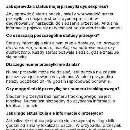
Jak sprawdzić status mojej przesyłki qyunexpress?
Aby sprawdzić status paczki, należy wprowadzić numer
przesyłki na oficjalnej stronie qyunexpress lub w
dedykowanym narzędziu do śledzenia przesyłek. Aktualne
informacje pojawią się natychmiast po zatwierdzeniu numeru.
Co oznaczają poszczególne statusy przesyłki?
Statusy informują o aktualnym etapie dostawy, np.
przyjęto
do transportu
,
w drodze
,
oczekuje na odprawę celną
czy
dostarczono
. Każdy status pozwala śledzić, gdzie znajduje
się paczka.
Dlaczego numer przesyłki nie działa?
Numer przesyłki może nie działać, jeśli paczka nie została
jeszcze zarejestrowana w systemie. W takim przypadku
należy odczekać 24-48 godzin i spróbować ponownie.
Czy mogę śledzić przesyłkę bez numeru trackingowego?
Śledzenie przesyłki bez numeru trackingowego nie jest
możliwe. Numer jest niezbędny do uzyskania informacji o
lokalizacji paczki.
Jak długo aktualizują się informacje o przesyłce?
Aktualizacje statusu pojawiają się zazwyczaj w ciągu kilku
godzin od zmiany lokalizacji paczki. W przypadku przesyłek
międzynarodowych czas aktualizacji może być dłuższy.