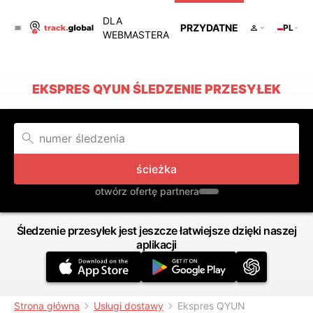
DLA
PRZYDATNE
PL
WEBMASTERA
EKSPRES QYUN ŚLEDZENIE PRZESYŁEK
ścieżka
otwórz ofertę partnera
Śledzenie przesyłek jest jeszcze łatwiejsze dzięki naszej
aplikacji
Strona główna
Usługi dostawy
Ekspres QYUN