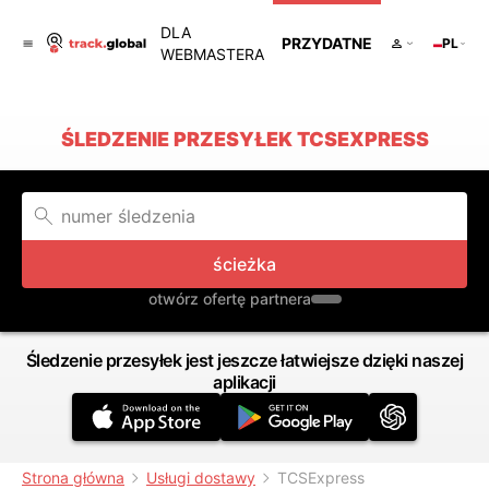
DLA
PRZYDATNE
PL
WEBMASTERA
ŚLEDZENIE PRZESYŁEK TCSEXPRESS
ścieżka
otwórz ofertę partnera
Śledzenie przesyłek jest jeszcze łatwiejsze dzięki naszej
aplikacji
Strona główna
Usługi dostawy
TCSExpress