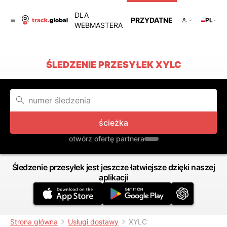
DLA
PRZYDATNE
PL
WEBMASTERA
ŚLEDZENIE PRZESYŁEK XYLC
ścieżka
otwórz ofertę partnera
Śledzenie przesyłek jest jeszcze łatwiejsze dzięki naszej
aplikacji
Strona główna
Usługi dostawy
XYLC