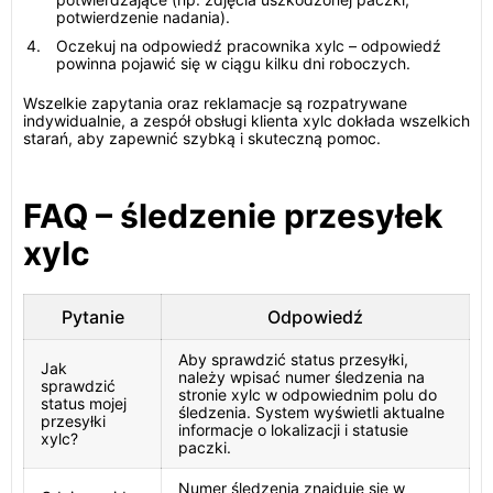
potwierdzenie nadania).
Oczekuj na odpowiedź pracownika xylc – odpowiedź
powinna pojawić się w ciągu kilku dni roboczych.
Wszelkie zapytania oraz reklamacje są rozpatrywane
indywidualnie, a zespół obsługi klienta xylc dokłada wszelkich
starań, aby zapewnić szybką i skuteczną pomoc.
FAQ – śledzenie przesyłek
xylc
Pytanie
Odpowiedź
Aby sprawdzić status przesyłki,
Jak
należy wpisać numer śledzenia na
sprawdzić
stronie xylc w odpowiednim polu do
status mojej
śledzenia. System wyświetli aktualne
przesyłki
informacje o lokalizacji i statusie
xylc?
paczki.
Numer śledzenia znajduje się w