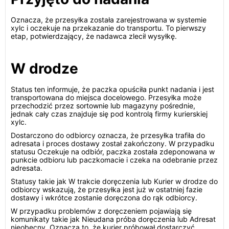
Oznacza, że przesyłka została zarejestrowana w systemie
xylc i oczekuje na przekazanie do transportu. To pierwszy
etap, potwierdzający, że nadawca zlecił wysyłkę.
W drodze
Status ten informuje, że paczka opuściła punkt nadania i jest
transportowana do miejsca docelowego. Przesyłka może
przechodzić przez sortownie lub magazyny pośrednie,
jednak cały czas znajduje się pod kontrolą firmy kurierskiej
xylc.
Dostarczono do odbiorcy oznacza, że przesyłka trafiła do
adresata i proces dostawy został zakończony. W przypadku
statusu Oczekuje na odbiór, paczka została zdeponowana w
punkcie odbioru lub paczkomacie i czeka na odebranie przez
adresata.
Statusy takie jak W trakcie doręczenia lub Kurier w drodze do
odbiorcy wskazują, że przesyłka jest już w ostatniej fazie
dostawy i wkrótce zostanie doręczona do rąk odbiorcy.
W przypadku problemów z doręczeniem pojawiają się
komunikaty takie jak Nieudana próba doręczenia lub Adresat
nieobecny. Oznacza to, że kurier próbował dostarczyć