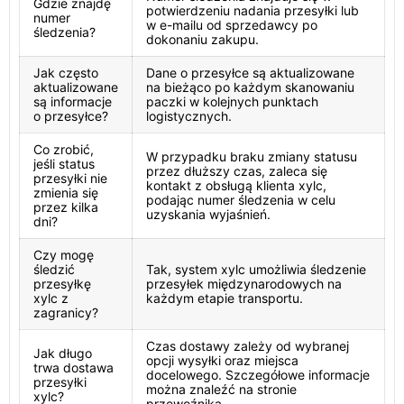
Gdzie znajdę
potwierdzeniu nadania przesyłki lub
numer
w e-mailu od sprzedawcy po
śledzenia?
dokonaniu zakupu.
Jak często
Dane o przesyłce są aktualizowane
aktualizowane
na bieżąco po każdym skanowaniu
są informacje
paczki w kolejnych punktach
o przesyłce?
logistycznych.
Co zrobić,
W przypadku braku zmiany statusu
jeśli status
przez dłuższy czas, zaleca się
przesyłki nie
kontakt z obsługą klienta xylc,
zmienia się
podając numer śledzenia w celu
przez kilka
uzyskania wyjaśnień.
dni?
Czy mogę
śledzić
Tak, system xylc umożliwia śledzenie
przesyłkę
przesyłek międzynarodowych na
xylc z
każdym etapie transportu.
zagranicy?
Czas dostawy zależy od wybranej
Jak długo
opcji wysyłki oraz miejsca
trwa dostawa
docelowego. Szczegółowe informacje
przesyłki
można znaleźć na stronie
xylc?
przewoźnika.