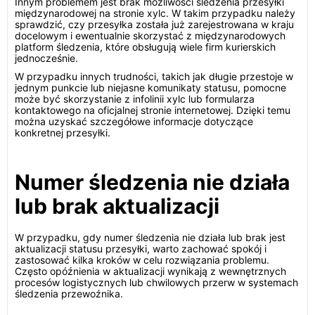
Innym problemem jest brak możliwości śledzenia przesyłki
międzynarodowej na stronie xylc. W takim przypadku należy
sprawdzić, czy przesyłka została już zarejestrowana w kraju
docelowym i ewentualnie skorzystać z międzynarodowych
platform śledzenia, które obsługują wiele firm kurierskich
jednocześnie.
W przypadku innych trudności, takich jak długie przestoje w
jednym punkcie lub niejasne komunikaty statusu, pomocne
może być skorzystanie z infolinii xylc lub formularza
kontaktowego na oficjalnej stronie internetowej. Dzięki temu
można uzyskać szczegółowe informacje dotyczące
konkretnej przesyłki.
Numer śledzenia nie działa
lub brak aktualizacji
W przypadku, gdy numer śledzenia nie działa lub brak jest
aktualizacji statusu przesyłki, warto zachować spokój i
zastosować kilka kroków w celu rozwiązania problemu.
Często opóźnienia w aktualizacji wynikają z wewnętrznych
procesów logistycznych lub chwilowych przerw w systemach
śledzenia przewoźnika.