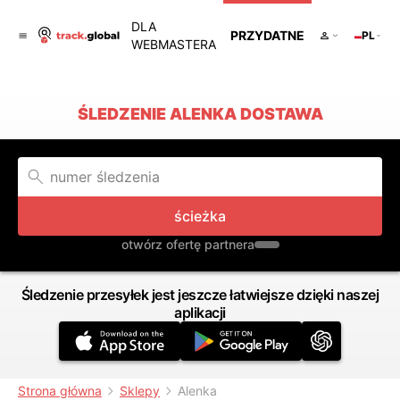
DLA
PRZYDATNE
PL
WEBMASTERA
ŚLEDZENIE ALENKA DOSTAWA
ścieżka
otwórz ofertę partnera
Śledzenie przesyłek jest jeszcze łatwiejsze dzięki naszej
aplikacji
Strona główna
Sklepy
Alenka