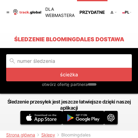
DLA
PRZYDATNE
PL
WEBMASTERA
ŚLEDZENIE BLOOMINGDALES DOSTAWA
ścieżka
otwórz ofertę partnera
Śledzenie przesyłek jest jeszcze łatwiejsze dzięki naszej
aplikacji
Strona główna
Sklepy
Bloomingdales