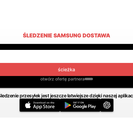
ŚLEDZENIE SAMSUNG DOSTAWA
ścieżka
otwórz ofertę partnera
Śledzenie przesyłek jest jeszcze łatwiejsze dzięki naszej aplikacj