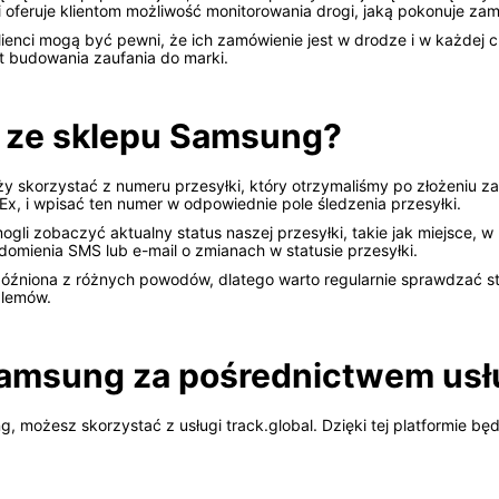
oferuje klientom możliwość monitorowania drogi, jaką pokonuje zamów
ienci mogą być pewni, że ich zamówienie jest w drodze i w każdej c
nt budowania zaufania do marki.
ę ze sklepu Samsung?
y skorzystać z numeru przesyłki, który otrzymaliśmy po złożeniu z
x, i wpisać ten numer w odpowiednie pole śledzenia przesyłki.
i zobaczyć aktualny status naszej przesyłki, takie jak miejsce, w
mienia SMS lub e-mail o zmianach w statusie przesyłki.
źniona z różnych powodów, dlatego warto regularnie sprawdzać stat
blemów.
amsung za pośrednictwem usłu
g, możesz skorzystać z usługi track.global. Dzięki tej platformie bę