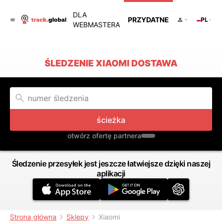
DLA
PRZYDATNE
PL
WEBMASTERA
ŚLEDZENIE XIAOMI DOSTAWA
ścieżka
otwórz ofertę partnera
Śledzenie przesyłek jest jeszcze łatwiejsze dzięki naszej
aplikacji
Strona główna
Sklepy
Xiaomi