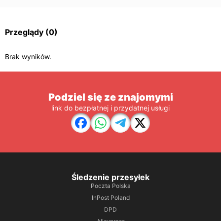
Przeglądy
(0)
Brak wyników.
Podziel się ze znajomymi
link do bezpłatnej i przydatnej usługi
Śledzenie przesyłek
Poczta Polska
InPost Poland
DPD