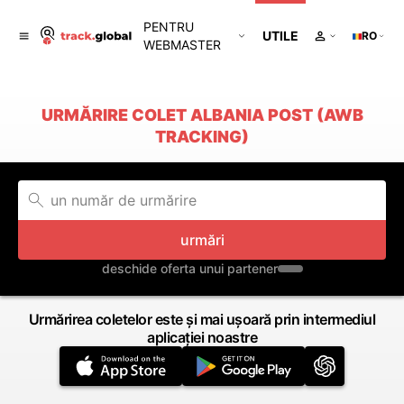
PENTRU
UTILE
RO
WEBMASTER
URMĂRIRE COLET ALBANIA POST (AWB
TRACKING)
urmări
deschide oferta unui partener
Urmărirea coletelor este și mai ușoară prin intermediul
aplicației noastre