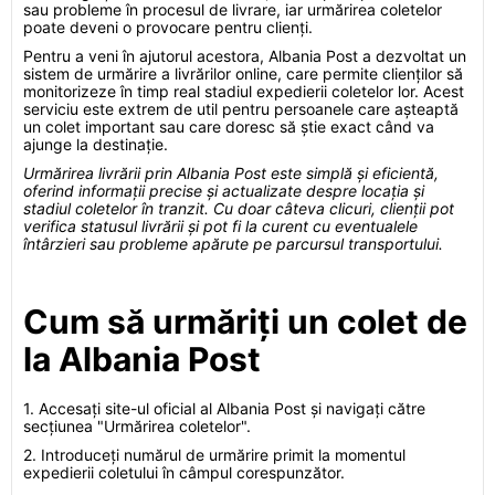
sau probleme în procesul de livrare, iar urmărirea coletelor
poate deveni o provocare pentru clienți.
Pentru a veni în ajutorul acestora, Albania Post a dezvoltat un
sistem de urmărire a livrărilor online, care permite clienților să
monitorizeze în timp real stadiul expedierii coletelor lor. Acest
serviciu este extrem de util pentru persoanele care așteaptă
un colet important sau care doresc să știe exact când va
ajunge la destinație.
Urmărirea livrării prin Albania Post este simplă și eficientă,
oferind informații precise și actualizate despre locația și
stadiul coletelor în tranzit. Cu doar câteva clicuri, clienții pot
verifica statusul livrării și pot fi la curent cu eventualele
întârzieri sau probleme apărute pe parcursul transportului.
Cum să urmăriți un colet de
la Albania Post
1. Accesați site-ul oficial al Albania Post și navigați către
secțiunea "Urmărirea coletelor".
2. Introduceți numărul de urmărire primit la momentul
expedierii coletului în câmpul corespunzător.