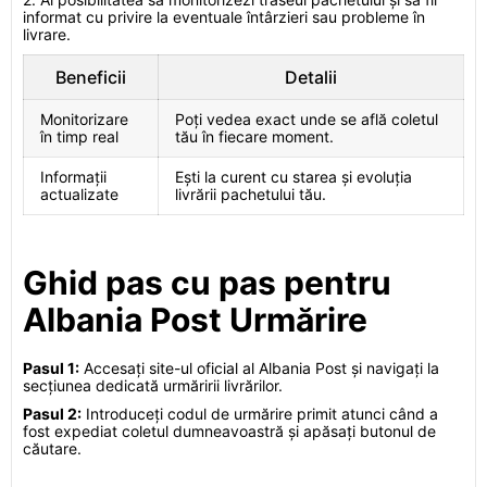
informat cu privire la eventuale întârzieri sau probleme în
livrare.
Beneficii
Detalii
Monitorizare
Poți vedea exact unde se află coletul
în timp real
tău în fiecare moment.
Informații
Ești la curent cu starea și evoluția
actualizate
livrării pachetului tău.
Ghid pas cu pas pentru
Albania Post Urmărire
Pasul 1:
Accesați site-ul oficial al Albania Post și navigați la
secțiunea dedicată urmăririi livrărilor.
Pasul 2:
Introduceți codul de urmărire primit atunci când a
fost expediat coletul dumneavoastră și apăsați butonul de
căutare.