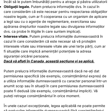
încât să le putem îmbunătăți pentru a atrage și păstra utilizatorii
Obligații legale.
Putem prelucra informațiile dvs. în cazul în
care considerăm că este necesar pentru respectarea obligațiilor
noastre legale, cum ar fi cooperarea cu un organism de aplicare
a legii sau cu o agenție de reglementare, exercitarea sau
apărarea drepturilor noastre legale sau divulgarea informațiilor
dvs. ca probe în litigiile în care suntem implicați.
Interese vitale.
Putem prelucra informațiile dumneavoastră în
cazul în care considerăm că este necesar să vă protejăm
interesele vitale sau interesele vitale ale unei terțe părți, cum ar
fi situațiile care implică amenințări potențiale la adresa
siguranței oricărei persoane.
Dacă vă aflați în Canada, această secțiune vi se aplică.
Putem prelucra informațiile dumneavoastră dacă ne-ați dat
permisiunea specifică (de exemplu, consimțământul expres) de
a utiliza informațiile dumneavoastră cu caracter personal într-un
anumit scop sau în situații în care permisiunea dumneavoastră
poate fi dedusă (de exemplu, consimțământul implicit). Vă
puteți retrage consimțământul în orice moment.
În unele cazuri excepționale, legea aplicabilă ne poate permite
să prelucrăm informațiile dumneavoastră fără consimțământul