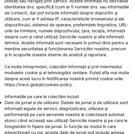
utilizați sau navigați prin Servicii. Aceste informații nu dezvăluie
identitatea dvs. specifică (cum ar fi numele dvs. sau informațiile
de contact), dar pot include informații despre dispozitiv și
utilizare, cum ar fi adresa IP, caracteristicile browserului și ale
dispozitivului, sistemul de operare, preferințele lingvistice, URL-
urile de trimitere, numele dispozitivului, țara, locația, informații
despre cum și când utilizați Serviciile noastre și alte informații
tehnice. Aceste informații sunt necesare în primul rând pentru a
menține securitatea și funcționarea Serviciilor noastre, precum
și în scopurile noastre interne de analiză și raportare.
Ca multe întreprinderi, colectăm informații și prin intermediul
modulelor cookie și al tehnologiilor similare. Puteți afla mai multe
despre acest lucru în Notificarea noastră privind cookie-urile:
https://track.global/cookies-policy.
Informațiile pe care le colectăm includ:
Date de jurnal și de utilizare.
Datele de jurnal și de utilizare sunt
informații legate de servicii, diagnosticare, utilizare și
performanță pe care serverele noastre le colectează automat
atunci când accesați sau utilizați Serviciile noastre și pe care le
înregistrăm în fișiere de jurnal. În funcție de modul în care
interacționați cu noi, aceste date de jurnal pot include adresa