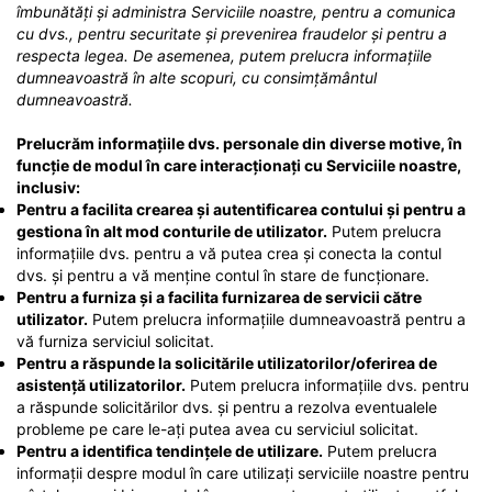
îmbunătăți și administra Serviciile noastre, pentru a comunica
cu dvs., pentru securitate și prevenirea fraudelor și pentru a
respecta legea.
De asemenea, putem prelucra informațiile
dumneavoastră în alte scopuri, cu consimțământul
dumneavoastră.
Prelucrăm informațiile dvs. personale din diverse motive, în
funcție de modul în care interacționați cu Serviciile noastre,
inclusiv:
Pentru a facilita crearea și autentificarea contului și pentru a
gestiona în alt mod conturile de utilizator.
Putem prelucra
informațiile dvs. pentru a vă putea crea și conecta la contul
dvs. și pentru a vă menține contul în stare de funcționare.
Pentru a furniza și a facilita furnizarea de servicii către
utilizator.
Putem prelucra informațiile dumneavoastră pentru a
vă furniza serviciul solicitat.
Pentru a răspunde la solicitările utilizatorilor/oferirea de
asistență utilizatorilor.
Putem prelucra informațiile dvs. pentru
a răspunde solicitărilor dvs. și pentru a rezolva eventualele
probleme pe care le-ați putea avea cu serviciul solicitat.
Pentru a identifica tendințele de utilizare.
Putem prelucra
informații despre modul în care utilizați serviciile noastre pentru