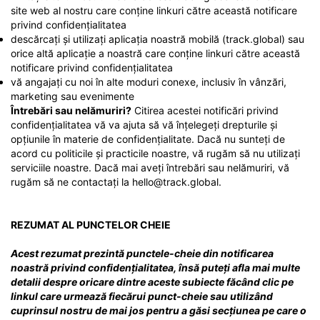
site web al nostru care conține linkuri către această notificare
privind confidențialitatea
descărcați și utilizați aplicația noastră mobilă (track.global) sau
orice altă aplicație a noastră care conține linkuri către această
notificare privind confidențialitatea
vă angajați cu noi în alte moduri conexe, inclusiv în vânzări,
marketing sau evenimente
Întrebări sau nelămuriri?
Citirea acestei notificări privind
confidențialitatea vă va ajuta să vă înțelegeți drepturile și
opțiunile în materie de confidențialitate. Dacă nu sunteți de
acord cu politicile și practicile noastre, vă rugăm să nu utilizați
serviciile noastre. Dacă mai aveți întrebări sau nelămuriri, vă
rugăm să ne contactați la hello@track.global.
REZUMAT AL PUNCTELOR CHEIE
Acest rezumat prezintă punctele-cheie din notificarea
noastră privind confidențialitatea, însă puteți afla mai multe
detalii despre oricare dintre aceste subiecte făcând clic pe
linkul care urmează fiecărui punct-cheie sau utilizând
cuprinsul nostru de mai jos pentru a găsi secțiunea pe care o