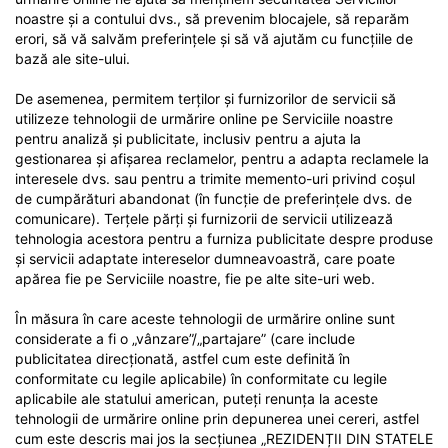
noastre și a contului dvs., să prevenim blocajele, să reparăm
erori, să vă salvăm preferințele și să vă ajutăm cu funcțiile de
bază ale site-ului.
De asemenea, permitem terților și furnizorilor de servicii să
utilizeze tehnologii de urmărire online pe Serviciile noastre
pentru analiză și publicitate, inclusiv pentru a ajuta la
gestionarea și afișarea reclamelor, pentru a adapta reclamele la
interesele dvs. sau pentru a trimite memento-uri privind coșul
de cumpărături abandonat (în funcție de preferințele dvs. de
comunicare). Terțele părți și furnizorii de servicii utilizează
tehnologia acestora pentru a furniza publicitate despre produse
și servicii adaptate intereselor dumneavoastră, care poate
apărea fie pe Serviciile noastre, fie pe alte site-uri web.
În măsura în care aceste tehnologii de urmărire online sunt
considerate a fi o „vânzare”/„partajare” (care include
publicitatea direcționată, astfel cum este definită în
conformitate cu legile aplicabile) în conformitate cu legile
aplicabile ale statului american, puteți renunța la aceste
tehnologii de urmărire online prin depunerea unei cereri, astfel
cum este descris mai jos la secțiunea „REZIDENȚII DIN STATELE