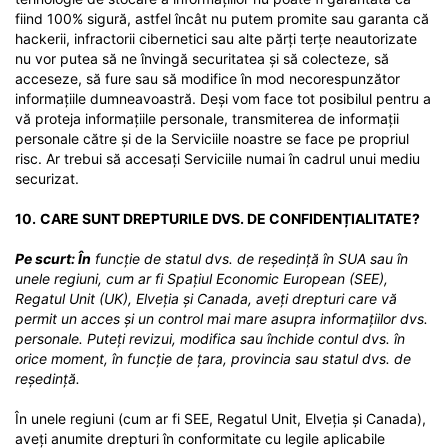
fiind 100% sigură, astfel încât nu putem promite sau garanta că
hackerii, infractorii cibernetici sau alte părți terțe neautorizate
nu vor putea să ne învingă securitatea și să colecteze, să
acceseze, să fure sau să modifice în mod necorespunzător
informațiile dumneavoastră. Deși vom face tot posibilul pentru a
vă proteja informațiile personale, transmiterea de informații
personale către și de la Serviciile noastre se face pe propriul
risc. Ar trebui să accesați Serviciile numai în cadrul unui mediu
securizat.
10.
CARE SUNT DREPTURILE DVS. DE CONFIDENȚIALITATE?
Pe scurt: În
funcție de statul dvs. de reședință în SUA sau în
unele regiuni, cum ar fi Spațiul Economic European (SEE),
Regatul Unit (UK), Elveția și Canada, aveți drepturi care vă
permit un acces și un control mai mare asupra informațiilor dvs.
personale.
Puteți revizui, modifica sau închide contul dvs. în
orice moment, în funcție de țara, provincia sau statul dvs. de
reședință.
În unele regiuni (cum ar fi SEE, Regatul Unit, Elveția și Canada),
aveți anumite drepturi în conformitate cu legile aplicabile