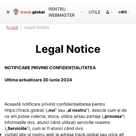
PENTRU
UTILE
RO
WEBMASTER
Acasă
Legal Notice
Legal Notice
NOTIFICARE PRIVIND CONFIDENȚIALITATEA
Ultima actualizare 30 iunie 2024
Această notificare privind confidențialitatea pentru
https://track.global/ („
noi
” sau „
al nostru
”), descrie cum și de
ce am putea colecta, stoca, utiliza și/sau partaja („
procesa
”)
informațiile dvs. atunci când utilizați serviciile noastre
(„
Serviciile
”), cum ar fi atunci când dvs:
vizitați site-ul nostru web la adresa track.global sau orice alt