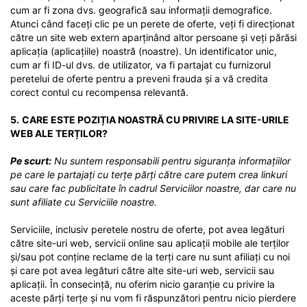
cum ar fi zona dvs. geografică sau informații demografice.
Atunci când faceți clic pe un perete de oferte, veți fi direcționat
către un site web extern aparținând altor persoane și veți părăsi
aplicația (aplicațiile) noastră (noastre). Un identificator unic,
cum ar fi ID-ul dvs. de utilizator, va fi partajat cu furnizorul
peretelui de oferte pentru a preveni frauda și a vă credita
corect contul cu recompensa relevantă.
5.
CARE ESTE POZIȚIA NOASTRĂ CU PRIVIRE LA SITE-URILE
WEB ALE TERȚILOR?
Pe scurt:
Nu suntem responsabili pentru siguranța informațiilor
pe care le partajați cu terțe părți către care putem crea linkuri
sau care fac publicitate în cadrul Serviciilor noastre, dar care nu
sunt afiliate cu Serviciile noastre.
Serviciile, inclusiv peretele nostru de oferte, pot avea legături
către site-uri web, servicii online sau aplicații mobile ale terților
și/sau pot conține reclame de la terți care nu sunt afiliați cu noi
și care pot avea legături către alte site-uri web, servicii sau
aplicații. În consecință, nu oferim nicio garanție cu privire la
aceste părți terțe și nu vom fi răspunzători pentru nicio pierdere