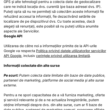
GPS și alte tehnologii pentru a colecta date de geolocalizare
care ne indică locația dvs. curentă (pe baza adresei dvs. IP).
Puteți opta să nu ne permiteți să colectăm aceste informații fie
refuzând accesul la informații, fie dezactivând setările de
localizare de pe dispozitivul dvs. Cu toate acestea, dacă
alegeți să renunțați, este posibil să nu puteți utiliza anumite
aspecte ale Serviciilor.
Google API
Utilizarea de către noi a informațiilor primite de la API-urile
Google va respecta
Politica privind datele utilizatorilor serviciilor
API Google
, inclusiv
cerințele privind utilizarea limitată
.
Informații colectate din alte surse
Pe scurt:
Putem colecta date limitate din baze de date publice,
parteneri de marketing, platforme de social media și alte surse
externe.
Pentru a ne spori capacitatea de a vă furniza marketing, oferte
și servicii relevante și de a ne actualiza înregistrările, putem
obține informații despre dvs. din alte surse, cum ar fi baze de
date publice, parteneri de marketing comuni, programe afiliate,