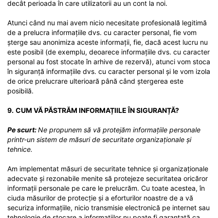
decât perioada în care utilizatorii au un cont la noi.
Atunci când nu mai avem nicio necesitate profesională legitimă
de a prelucra informațiile dvs. cu caracter personal, fie vom
șterge sau anonimiza aceste informații, fie, dacă acest lucru nu
este posibil (de exemplu, deoarece informațiile dvs. cu caracter
personal au fost stocate în arhive de rezervă), atunci vom stoca
în siguranță informațiile dvs. cu caracter personal și le vom izola
de orice prelucrare ulterioară până când ștergerea este
posibilă.
9.
CUM VĂ PĂSTRĂM INFORMAȚIILE ÎN SIGURANȚĂ?
Pe scurt:
Ne propunem să vă protejăm informațiile personale
printr-un sistem de măsuri de securitate organizaționale și
tehnice.
Am implementat măsuri de securitate tehnice și organizaționale
adecvate și rezonabile menite să protejeze securitatea oricăror
informații personale pe care le prelucrăm. Cu toate acestea, în
ciuda măsurilor de protecție și a eforturilor noastre de a vă
securiza informațiile, nicio transmisie electronică pe internet sau
tehnologie de stocare a informațiilor nu poate fi garantată ca