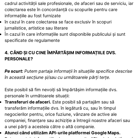
cadrul activității sale profesionale, de afaceri sau de serviciu, iar
colectarea este în concordanță cu scopurile pentru care
informațiile au fost furnizate
în cazul în care colectarea se face exclusiv în scopuri
jurnalistice, artistice sau literare
În cazul în care informațiile sunt disponibile publicului și sunt
specificate de regulamente
4.
CÂND ȘI CU CINE ÎMPĂRTĂȘIM INFORMAȚIILE DVS.
PERSONALE?
Pe scurt:
Putem partaja informații în situațiile specifice descrise
în această secțiune și/sau cu următoarele părți terțe.
Este posibil să fim nevoiți să împărtășim informațiile dvs.
personale în următoarele situații:
Transferuri de afaceri.
Este posibil să partajăm sau să
transferăm informațiile dvs. în legătură cu, sau în timpul
negocierilor pentru, orice fuziune, vânzare de active ale
companiei, finanțare sau achiziție a întregii noastre afaceri sau
a unei părți a acesteia către o altă companie.
Atunci când utilizăm API-urile platformei Google Maps.