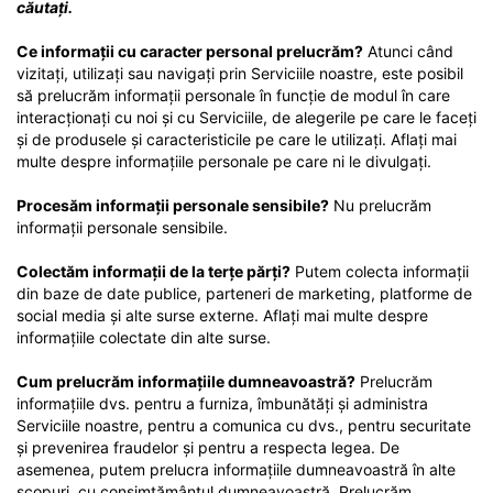
căutați.
Ce informații cu caracter personal prelucrăm?
Atunci când
vizitați, utilizați sau navigați prin Serviciile noastre, este posibil
să prelucrăm informații personale în funcție de modul în care
interacționați cu noi și cu Serviciile, de alegerile pe care le faceți
și de produsele și caracteristicile pe care le utilizați. Aflați mai
multe despre informațiile personale pe care ni le divulgați.
Procesăm informații personale sensibile?
Nu prelucrăm
informații personale sensibile.
Colectăm informații de la terțe părți?
Putem colecta informații
din baze de date publice, parteneri de marketing, platforme de
social media și alte surse externe. Aflați mai multe despre
informațiile colectate din alte surse.
Cum prelucrăm informațiile dumneavoastră?
Prelucrăm
informațiile dvs. pentru a furniza, îmbunătăți și administra
Serviciile noastre, pentru a comunica cu dvs., pentru securitate
și prevenirea fraudelor și pentru a respecta legea. De
asemenea, putem prelucra informațiile dumneavoastră în alte
scopuri, cu consimțământul dumneavoastră. Prelucrăm