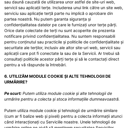
sau daună cauzată de utilizarea unor astfel de site-uri web,
servicii sau aplicații terțe. Includerea unui link către un site web,
serviciu sau aplicație terță parte nu implică o aprobare din
partea noastră. Nu putem garanta siguranța și
confidențialitatea datelor pe care le furnizați unor terțe părți.
Orice date colectate de terți nu sunt acoperite de prezenta
notificare privind confidențialitatea. Nu suntem responsabili
pentru conținutul sau practicile și politicile de confidențialitate și
securitate ale terților, inclusiv ale altor site-uri web, servicii sau
aplicații care pot fi conectate la sau de la Servicii. Ar trebui să
consultați politicile acestor părți terțe și să le contactați direct
pentru a vă răspunde la întrebări.
6.
UTILIZĂM MODULE COOKIE ȘI ALTE TEHNOLOGII DE
URMĂRIRE?
Pe scurt:
Putem utiliza module cookie și alte tehnologii de
urmărire pentru a colecta și stoca informațiile dumneavoastră.
Putem utiliza module cookie și tehnologii de urmărire similare
(cum ar fi balize web și pixeli) pentru a colecta informații atunci
când interacționați cu Serviciile noastre. Unele tehnologii de
urmărire online ne ajută să menținem securitatea Serviciilor