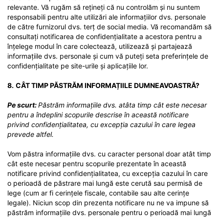
relevante. Vă rugăm să rețineți că nu controlăm și nu suntem
responsabili pentru alte utilizări ale informațiilor dvs. personale
de către furnizorul dvs. terț de social media. Vă recomandăm să
consultați notificarea de confidențialitate a acestora pentru a
înțelege modul în care colectează, utilizează și partajează
informațiile dvs. personale și cum vă puteți seta preferințele de
confidențialitate pe site-urile și aplicațiile lor.
8.
CÂT TIMP PĂSTRĂM INFORMAȚIILE DUMNEAVOASTRĂ?
Pe scurt:
Păstrăm informațiile dvs. atâta timp cât este necesar
pentru a îndeplini scopurile descrise în această notificare
privind confidențialitatea, cu excepția cazului în care legea
prevede altfel.
Vom păstra informațiile dvs. cu caracter personal doar atât timp
cât este necesar pentru scopurile prezentate în această
notificare privind confidențialitatea, cu excepția cazului în care
o perioadă de păstrare mai lungă este cerută sau permisă de
lege (cum ar fi cerințele fiscale, contabile sau alte cerințe
legale). Niciun scop din prezenta notificare nu ne va impune să
păstrăm informațiile dvs. personale pentru o perioadă mai lungă