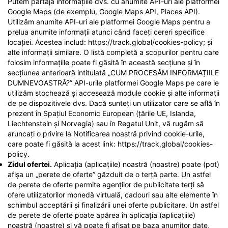
Putem partaja informațiile dvs. cu anumite API-uri ale platformei
Google Maps (de exemplu, Google Maps API, Places API).
Utilizăm anumite API-uri ale platformei Google Maps pentru a
prelua anumite informații atunci când faceți cereri specifice
locației. Acestea includ: https://track.global/cookies-policy; și
alte informații similare. O listă completă a scopurilor pentru care
folosim informațiile poate fi găsită în această secțiune și în
secțiunea anterioară intitulată „CUM PROCESĂM INFORMAȚIILE
DUMNEVOASTRĂ?” API-urile platformei Google Maps pe care le
utilizăm stochează și accesează module cookie și alte informații
de pe dispozitivele dvs. Dacă sunteți un utilizator care se află în
prezent în Spațiul Economic European (țările UE, Islanda,
Liechtenstein și Norvegia) sau în Regatul Unit, vă rugăm să
aruncați o privire la Notificarea noastră privind cookie-urile,
care poate fi găsită la acest link: https://track.global/cookies-
policy.
Zidul ofertei.
Aplicația (aplicațiile) noastră (noastre) poate (pot)
afișa un „perete de oferte” găzduit de o terță parte. Un astfel
de perete de oferte permite agenților de publicitate terți să
ofere utilizatorilor monedă virtuală, cadouri sau alte elemente în
schimbul acceptării și finalizării unei oferte publicitare. Un astfel
de perete de oferte poate apărea în aplicația (aplicațiile)
noastră (noastre) și vă poate fi afișat pe baza anumitor date,