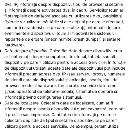
dvs. IP, informații despre dispozitiv, tipul de browser și setările
și informații despre activitatea dvs. în cadrul Serviciilor (cum ar
fi ștampilele de dată/oră asociate cu utilizarea dvs., paginile și
fișierele vizualizate, căutările și alte acțiuni pe care le efectuați,
cum ar fi caracteristicile pe care le utilizați), informații despre
evenimentele dispozitivului (cum ar fi activitatea sistemului,
rapoartele de eroare (uneori numite „crash dumps”) și setările
hardware).
Date despre dispozitiv.
Colectăm date despre dispozitiv, cum
ar fi informații despre computerul, telefonul, tableta sau alt
dispozitiv pe care îl utilizați pentru a accesa Serviciile. În funcție
de dispozitivul utilizat, aceste date ale dispozitivului pot include
informații precum adresa dvs. IP (sau serverul proxy), numerele
de identificare ale dispozitivului și aplicației, locația, tipul de
browser, modelul hardware, furnizorul de servicii de internet
și/sau operatorul de telefonie mobilă, sistemul de operare și
informații privind configurarea sistemului.
Date de localizare.
Colectăm date de localizare, cum ar fi
informații despre locația dispozitivului dumneavoastră, care pot
fi precise sau imprecise. Cantitatea de informații pe care le
colectăm depinde de tipul și setările dispozitivului pe care îl
utilizați pentru a accesa serviciile. De exemplu, putem utiliza