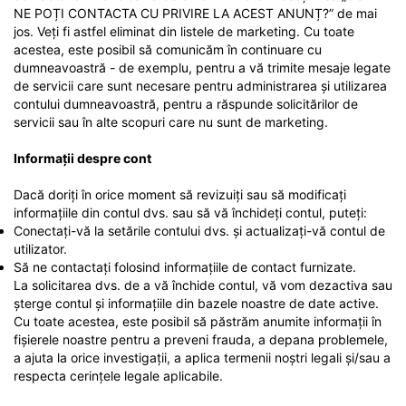
NE POȚI CONTACTA CU PRIVIRE LA ACEST ANUNȚ?” de mai
jos. Veți fi astfel eliminat din listele de marketing. Cu toate
acestea, este posibil să comunicăm în continuare cu
dumneavoastră - de exemplu, pentru a vă trimite mesaje legate
de servicii care sunt necesare pentru administrarea și utilizarea
contului dumneavoastră, pentru a răspunde solicitărilor de
servicii sau în alte scopuri care nu sunt de marketing.
Informații despre cont
Dacă doriți în orice moment să revizuiți sau să modificați
informațiile din contul dvs. sau să vă închideți contul, puteți:
Conectați-vă la setările contului dvs. și actualizați-vă contul de
utilizator.
Să ne contactați folosind informațiile de contact furnizate.
La solicitarea dvs. de a vă închide contul, vă vom dezactiva sau
șterge contul și informațiile din bazele noastre de date active.
Cu toate acestea, este posibil să păstrăm anumite informații în
fișierele noastre pentru a preveni frauda, a depana problemele,
a ajuta la orice investigații, a aplica termenii noștri legali și/sau a
respecta cerințele legale aplicabile.