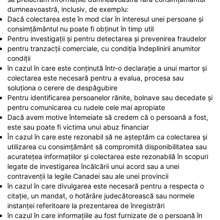
dumneavoastră, inclusiv, de exemplu:
Dacă colectarea este în mod clar în interesul unei persoane și
consimțământul nu poate fi obținut în timp util
Pentru investigații și pentru detectarea și prevenirea fraudelor
pentru tranzacții comerciale, cu condiția îndeplinirii anumitor
condiții
în cazul în care este conținută într-o declarație a unui martor și
colectarea este necesară pentru a evalua, procesa sau
soluționa o cerere de despăgubire
Pentru identificarea persoanelor rănite, bolnave sau decedate și
pentru comunicarea cu rudele cele mai apropiate
Dacă avem motive întemeiate să credem că o persoană a fost,
este sau poate fi victima unui abuz financiar
În cazul în care este rezonabil să ne așteptăm ca colectarea și
utilizarea cu consimțământ să compromită disponibilitatea sau
acuratețea informațiilor și colectarea este rezonabilă în scopuri
legate de investigarea încălcării unui acord sau a unei
contravenții la legile Canadei sau ale unei provincii
în cazul în care divulgarea este necesară pentru a respecta o
citație, un mandat, o hotărâre judecătorească sau normele
instanței referitoare la prezentarea de înregistrări
în cazul în care informațiile au fost furnizate de o persoană în