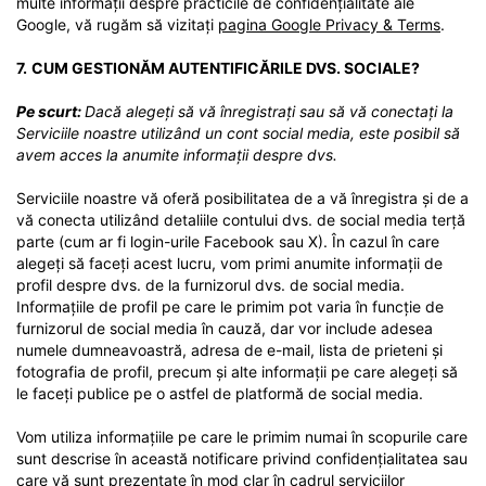
multe informații despre practicile de confidențialitate ale
Google, vă rugăm să vizitați
pagina Google Privacy & Terms
.
7.
CUM GESTIONĂM AUTENTIFICĂRILE DVS. SOCIALE?
Pe scurt:
Dacă alegeți să vă înregistrați sau să vă conectați la
Serviciile noastre utilizând un cont social media, este posibil să
avem acces la anumite informații despre dvs.
Serviciile noastre vă oferă posibilitatea de a vă înregistra și de a
vă conecta utilizând detaliile contului dvs. de social media terță
parte (cum ar fi login-urile Facebook sau X). În cazul în care
alegeți să faceți acest lucru, vom primi anumite informații de
profil despre dvs. de la furnizorul dvs. de social media.
Informațiile de profil pe care le primim pot varia în funcție de
furnizorul de social media în cauză, dar vor include adesea
numele dumneavoastră, adresa de e-mail, lista de prieteni și
fotografia de profil, precum și alte informații pe care alegeți să
le faceți publice pe o astfel de platformă de social media.
Vom utiliza informațiile pe care le primim numai în scopurile care
sunt descrise în această notificare privind confidențialitatea sau
care vă sunt prezentate în mod clar în cadrul serviciilor