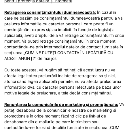
pentru protecția datelor și informații
.
Retragerea consimțământului dumneavoastră:
În cazul în
care ne bazăm pe consimțământul dumneavoastră pentru a vă
prelucra informațiile cu caracter personal, care poate fi un
consimțământ expres și/sau implicit, în funcție de legislația
aplicabilă, aveți dreptul de a vă retrage consimțământul în orice
moment. Vă puteți retrage consimțământul în orice moment,
contactându-ne prin intermediul datelor de contact furnizate în
secțiunea „CUM NE PUTEȚI CONTACTA ÎN LEGĂTURĂ CU
ACEST ANUNȚ?” de mai jos.
Cu toate acestea, vă rugăm să rețineți că acest lucru nu va
afecta legalitatea prelucrării înainte de retragerea sa și nici,
atunci când legea aplicabilă permite, nu va afecta prelucrarea
informațiilor dvs. cu caracter personal efectuată pe baza unor
motive legale de prelucrare, altele decât consimțământul.
Renunțarea la comunicările de marketing și promoționale:
Vă
puteți dezabona de la comunicările noastre de marketing și
promoționale în orice moment făcând clic pe link-ul de
dezabonare din e-mailurile pe care le trimitem sau
contactându-ne folosind detaliile furnizate în secțiunea „CUM