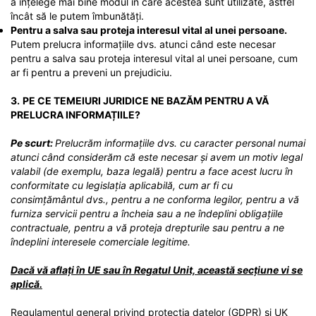
a înțelege mai bine modul în care acestea sunt utilizate, astfel
încât să le putem îmbunătăți.
Pentru a salva sau proteja interesul vital al unei persoane.
Putem prelucra informațiile dvs. atunci când este necesar
pentru a salva sau proteja interesul vital al unei persoane, cum
ar fi pentru a preveni un prejudiciu.
3.
PE CE TEMEIURI JURIDICE NE BAZĂM PENTRU A VĂ
PRELUCRA INFORMAȚIILE?
Pe scurt:
Prelucrăm informațiile dvs. cu caracter personal numai
atunci când considerăm că este necesar și avem un motiv legal
valabil (de exemplu, baza legală) pentru a face acest lucru în
conformitate cu legislația aplicabilă, cum ar fi cu
consimțământul dvs., pentru a ne conforma legilor, pentru a vă
furniza servicii pentru a încheia sau a ne îndeplini obligațiile
contractuale, pentru a vă proteja drepturile sau pentru a ne
îndeplini interesele comerciale legitime.
Dacă vă aflați în UE sau în Regatul Unit, această secțiune vi se
aplică.
Regulamentul general privind protecția datelor (GDPR) și UK