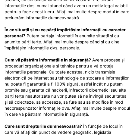
informațiile dvs. numai atunci când avem un motiv legal valabil
pentru a face acest lucru. Aflați mai multe despre modul în care
prelucrăm informațiile dumneavoastră.
În ce situații și cu ce părți împărtășim informații cu caracter
personal?
Putem partaja informații în anumite situații și cu
anumite părți terțe. Aflați mai multe despre când și cu cine
împărtășim informațiile dvs. personale.
Cum vă păstrăm informațiile în siguranță?
Avem procese și
proceduri organizaționale și tehnice pentru a vă proteja
informațiile personale. Cu toate acestea, nicio transmisie
electronică pe internet sau tehnologie de stocare a informațiilor
nu poate fi garantată a fi 100% sigură, astfel încât nu putem
promite sau garanta că hackerii, infractorii cibernetici sau alte
părți terțe neautorizate nu vor putea să ne învingă securitatea
și să colecteze, să acceseze, să fure sau să modifice în mod
necorespunzător informațiile dvs. Aflați mai multe despre modul
în care vă păstrăm informațiile în siguranță.
Care sunt drepturile dumneavoastră?
În funcție de locul în
care vă aflați din punct de vedere geografic, legislația