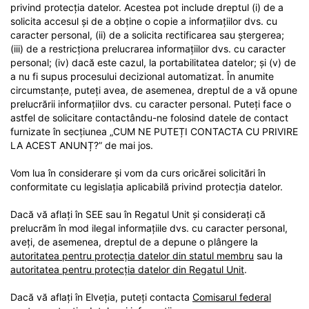
privind protecția datelor. Acestea pot include dreptul (i) de a
solicita accesul și de a obține o copie a informațiilor dvs. cu
caracter personal, (ii) de a solicita rectificarea sau ștergerea;
(iii) de a restricționa prelucrarea informațiilor dvs. cu caracter
personal; (iv) dacă este cazul, la portabilitatea datelor; și (v) de
a nu fi supus procesului decizional automatizat. În anumite
circumstanțe, puteți avea, de asemenea, dreptul de a vă opune
prelucrării informațiilor dvs. cu caracter personal. Puteți face o
astfel de solicitare contactându-ne folosind datele de contact
furnizate în secțiunea „CUM NE PUTEȚI CONTACTA CU PRIVIRE
LA ACEST ANUNȚ?” de mai jos.
Vom lua în considerare și vom da curs oricărei solicitări în
conformitate cu legislația aplicabilă privind protecția datelor.
Dacă vă aflați în SEE sau în Regatul Unit și considerați că
prelucrăm în mod ilegal informațiile dvs. cu caracter personal,
aveți, de asemenea, dreptul de a depune o plângere la
autoritatea pentru protecția datelor din statul membru
sau la
autoritatea pentru protecția datelor din Regatul Unit
.
Dacă vă aflați în Elveția, puteți contacta
Comisarul federal