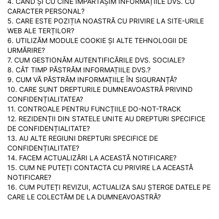
4. CÂND ȘI CU CINE ÎMPĂRTĂȘIM INFORMAȚIILE DVS. CU
CARACTER PERSONAL?
5. CARE ESTE POZIȚIA NOASTRĂ CU PRIVIRE LA SITE-URILE
WEB ALE TERȚILOR?
6. UTILIZĂM MODULE COOKIE ȘI ALTE TEHNOLOGII DE
URMĂRIRE?
7. CUM GESTIONĂM AUTENTIFICĂRILE DVS. SOCIALE?
8. CÂT TIMP PĂSTRĂM INFORMAȚIILE DVS.?
9. CUM VĂ PĂSTRĂM INFORMAȚIILE ÎN SIGURANȚĂ?
10. CARE SUNT DREPTURILE DUMNEAVOASTRĂ PRIVIND
CONFIDENȚIALITATEA?
11. CONTROALE PENTRU FUNCȚIILE DO-NOT-TRACK
12. REZIDENȚII DIN STATELE UNITE AU DREPTURI SPECIFICE
DE CONFIDENȚIALITATE?
13. AU ALTE REGIUNI DREPTURI SPECIFICE DE
CONFIDENȚIALITATE?
14. FACEM ACTUALIZĂRI LA ACEASTĂ NOTIFICARE?
15. CUM NE PUTEȚI CONTACTA CU PRIVIRE LA ACEASTĂ
NOTIFICARE?
16. CUM PUTEȚI REVIZUI, ACTUALIZA SAU ȘTERGE DATELE PE
CARE LE COLECTĂM DE LA DUMNEAVOASTRĂ?