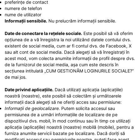
preferințe de contact
numere de telefon
nume de utilizator
Informații sensibile.
Nu prelucrăm informații sensibile.
Date de conectare la rețelele sociale.
Este posibil să vă oferim
opțiunea de a vă înregistra la noi utilizând datele contului dvs.
existent de social media, cum ar fi contul dvs. de Facebook, X
sau alt cont de social media. Dacă alegeți să vă înregistrați în
acest mod, vom colecta anumite informații de profil despre dvs.
de la furnizorul de social media, așa cum este descris în
secțiunea intitulată „CUM GESTIONĂM LOGINURILE SOCIALE?”
de mai jos.
Date privind aplicațiile.
Dacă utilizați aplicația (aplicațiile)
noastră (noastre), este posibil să colectăm și următoarele
informații dacă alegeți să ne oferiți acces sau permisiune:
Informații de geolocalizare.
Putem solicita accesul sau
permisiunea de a urmări informațiile de localizare de pe
dispozitivul dvs. mobil, în mod continuu sau în timp ce utilizați
aplicația (aplicațiile) noastră (noastre) mobilă (mobile), pentru a
furniza anumite servicii bazate pe localizare. Dacă doriți să
modificați accesul sau permisiunile noastre, puteți face acest