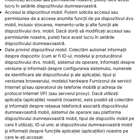
lucru în setările dispozitivului dumneavoastră.
Accesul la dispozitivul mobil.
Putem solicita accesul sau
permisiunea de a accesa anumite funcții de pe dispozitivul dvs.
mobil, inclusiv stocarea, memento-urile și alte funcții ale
dispozitivului dvs. mobil. Dacă doriți să modificați accesul sau
permisiunile noastre, puteți face acest lucru în setările
dispozitivului dumneavoastră.
Date privind dispozitivul mobil.
Colectăm automat informații
despre dispozitiv (cum ar fi ID-ul, modelul și producătorul
dispozitivului dvs. mobil), sistemul de operare, informații despre
versiune și informații despre configurarea sistemului, numerele
de identificare ale dispozitivului și ale aplicației, tipul și
versiunea browserului, modelul hardware Furnizorul de servicii
Internet și/sau operatorul de telefonie mobilă și adresa de
protocol Internet (IP) (sau serverul proxy). Dacă utilizați
aplicația (aplicațiile) noastră (noastre), este posibil să colectăm
și informații despre rețeaua telefonică asociată dispozitivului
dumneavoastră mobil, sistemul de operare sau platforma
dispozitivului dumneavoastră mobil, tipul de dispozitiv mobil pe
care îl utilizați, ID-ul unic al dispozitivului dumneavoastră mobil
și informații despre funcțiile aplicației (aplicațiilor) noastre pe
care le-ați accesat.