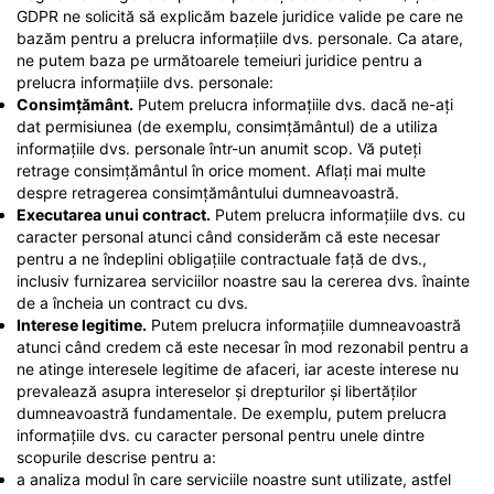
GDPR ne solicită să explicăm bazele juridice valide pe care ne
bazăm pentru a prelucra informațiile dvs. personale. Ca atare,
ne putem baza pe următoarele temeiuri juridice pentru a
prelucra informațiile dvs. personale:
Consimțământ.
Putem prelucra informațiile dvs. dacă ne-ați
dat permisiunea (de exemplu, consimțământul) de a utiliza
informațiile dvs. personale într-un anumit scop. Vă puteți
retrage consimțământul în orice moment. Aflați mai multe
despre retragerea consimțământului dumneavoastră.
Executarea unui contract.
Putem prelucra informațiile dvs. cu
caracter personal atunci când considerăm că este necesar
pentru a ne îndeplini obligațiile contractuale față de dvs.,
inclusiv furnizarea serviciilor noastre sau la cererea dvs. înainte
de a încheia un contract cu dvs.
Interese legitime.
Putem prelucra informațiile dumneavoastră
atunci când credem că este necesar în mod rezonabil pentru a
ne atinge interesele legitime de afaceri, iar aceste interese nu
prevalează asupra intereselor și drepturilor și libertăților
dumneavoastră fundamentale. De exemplu, putem prelucra
informațiile dvs. cu caracter personal pentru unele dintre
scopurile descrise pentru a:
a analiza modul în care serviciile noastre sunt utilizate, astfel