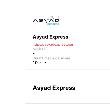
Asyad Express
https://asyadexpress.om
Asistență
-
Durată medie de livrare
10 zile
Asyad Express