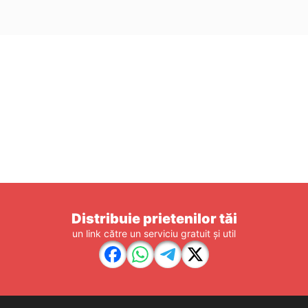
Distribuie prietenilor tăi
un link către un serviciu gratuit și util