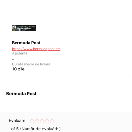
Bermuda Post
https://www.bermudapost.bm
Asistență
-
Durată medie de livrare
10 zile
Bermuda Post
Evaluare
of 5 (Număr de evaluări:
)