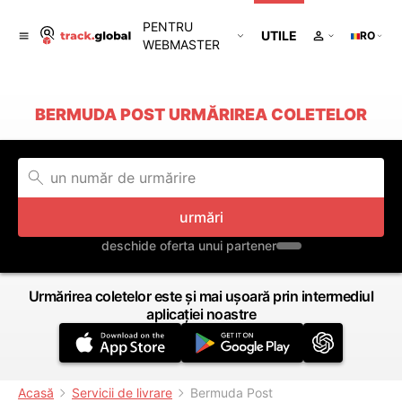
PENTRU
UTILE
RO
WEBMASTER
BERMUDA POST URMĂRIREA COLETELOR
urmări
deschide oferta unui partener
Urmărirea coletelor este și mai ușoară prin intermediul
aplicației noastre
Acasă
Servicii de livrare
Bermuda Post