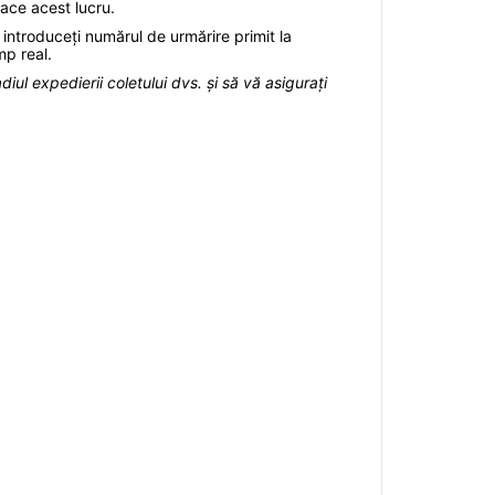
face acest lucru.
ă introduceți numărul de urmărire primit la
mp real.
iul expedierii coletului dvs. și să vă asigurați