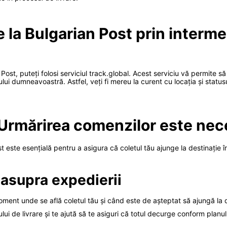
 la Bulgarian Post prin interme
 Post, puteți folosi serviciul track.global. Acest serviciu vă permite s
letului dumneavoastră. Astfel, veți fi mereu la curent cu locația și stat
 Urmărirea comenzilor este nec
 este esențială pentru a asigura că coletul tău ajunge la destinație în
 asupra expedierii
moment unde se află coletul tău și când este de așteptat să ajungă la d
lui de livrare și te ajută să te asiguri că totul decurge conform planul