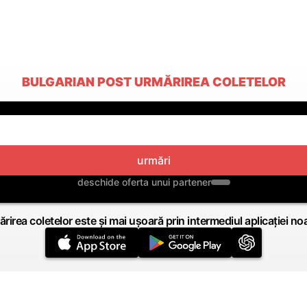
BULGARIAN POST URMĂRIREA COLETELOR
urmări
deschide oferta unui partener
rirea coletelor este și mai ușoară prin intermediul aplicației no