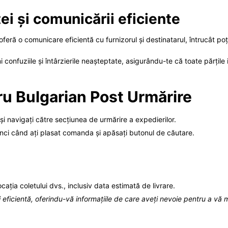
i și comunicării eficiente
oferă o comunicare eficientă cu furnizorul și destinatarul, întrucât poț
i confuziile și întârzierile neașteptate, asigurându-te că toate părțile
ru Bulgarian Post Urmărire
 și navigați către secțiunea de urmărire a expedierilor.
unci când ați plasat comanda și apăsați butonul de căutare.
cația coletului dvs., inclusiv data estimată de livrare.
i eficientă, oferindu-vă informațiile de care aveți nevoie pentru a vă m