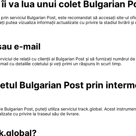
îi va lua unui colet Bulgarian 
 prin serviciul Bulgarian Post, este recomandat să accesați site-ul ofi
eți putea vizualiza informații actualizate cu privire la stadiul livrării 
 sau e-mail
viciul de relații cu clienții al Bulgarian Post și să furnizați numărul de
ail cu detaliile coletului și veți primi un răspuns în scurt timp.
letul Bulgarian Post prin interm
e Bulgarian Post, puteți utiliza serviciul track.global. Acest instrument
lizate cu privire la traseul său de livrare.
k.global?