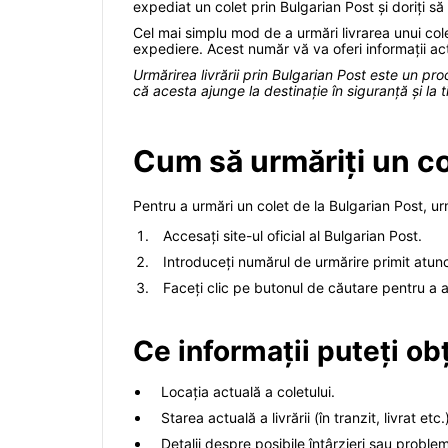
expediat un colet prin Bulgarian Post și doriți să
Cel mai simplu mod de a urmări livrarea unui colet
expediere. Acest număr vă va oferi informații actua
Urmărirea livrării prin Bulgarian Post este un pro
că acesta ajunge la destinație în siguranță și la 
Cum să urmăriți un co
Pentru a urmări un colet de la Bulgarian Post, ur
Accesați site-ul oficial al Bulgarian Post.
Introduceți numărul de urmărire primit atunc
Faceți clic pe butonul de căutare pentru a afl
Ce informații puteți ob
Locația actuală a coletului.
Starea actuală a livrării (în tranzit, livrat etc.
Detalii despre posibile întârzieri sau problem