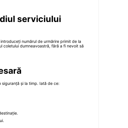
diul serviciului
ă introduceți numărul de urmărire primit de la
usul coletului dumneavoastră, fără a fi nevoit să
esară
 siguranță și la timp. Iată de ce:
estinație.
ui.