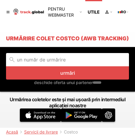
PENTRU
UTILE
RO
WEBMASTER
URMĂRIRE COLET COSTCO (AWB TRACKING)
urmări
deschide oferta unui partener
Urmărirea coletelor este și mai ușoară prin intermediul
aplicației noastre
Acasă
Servicii de livrare
Costco