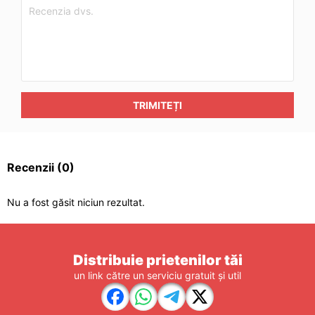
TRIMITEȚI
Recenzii
(0)
Nu a fost găsit niciun rezultat.
Distribuie prietenilor tăi
un link către un serviciu gratuit și util