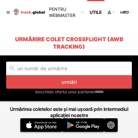
PENTRU
UTILE
RO
WEBMASTER
URMĂRIRE COLET CROSSFLIGHT (AWB
TRACKING)
urmări
deschide oferta unui partener
Urmărirea coletelor este și mai ușoară prin intermediul
aplicației noastre