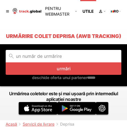
PENTRU
UTILE
RO
WEBMASTER
URMĂRIRE COLET DEPRISA (AWB TRACKING)
urmări
deschide oferta unui partener
Urmărirea coletelor este și mai ușoară prin intermediul
aplicației noastre
Acasă
Servicii de livrare
Deprisa