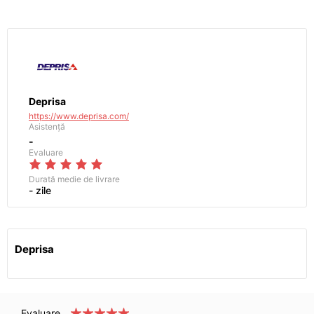
Deprisa
https://www.deprisa.com/
Asistență
-
Evaluare
Durată medie de livrare
- zile
Deprisa
Evaluare