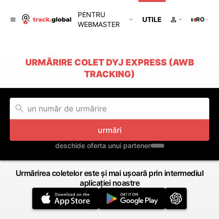
PENTRU
UTILE
RO
WEBMASTER
URMĂRIRE COLET DYJ EXPRESS (AWB
TRACKING)
urmări
deschide oferta unui partener
Urmărirea coletelor este și mai ușoară prin intermediul
aplicației noastre