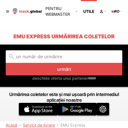
PENTRU
UTILE
RO
WEBMASTER
EMU EXPRESS URMĂRIREA COLETELOR
urmări
deschide oferta unui partener
Urmărirea coletelor este și mai ușoară prin intermediul
aplicației noastre
Acasă
Servicii de livrare
EMU Express