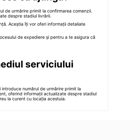
rul de urmărire primit la confirmarea comenzii.
e despre stadiul livrării.
. Aceștia îți vor oferi informații detaliate
procesului de expediere și pentru a te asigura că
ediul serviciului
ți introduce numărul de urmărire primit la
nt, oferind informații actualizate despre stadiul
ereu la curent cu locația acestuia.