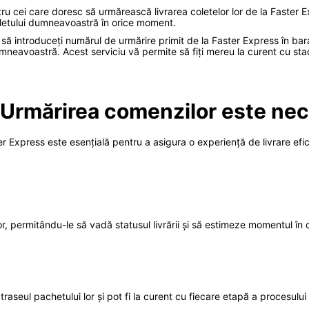
ru cei care doresc să urmărească livrarea coletelor lor de la Faster Ex
coletului dumneavoastră în orice moment.
 să introduceți numărul de urmărire primit de la Faster Express în bar
neavoastră. Acest serviciu vă permite să fiți mereu la curent cu stadiul l
 Urmărirea comenzilor este ne
er Express este esențială pentru a asigura o experiență de livrare efic
, permitându-le să vadă statusul livrării și să estimeze momentul în ca
 traseul pachetului lor și pot fi la curent cu fiecare etapă a procesulu