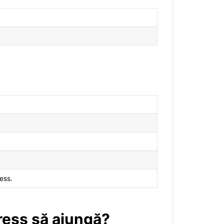
ress.
press să ajungă?