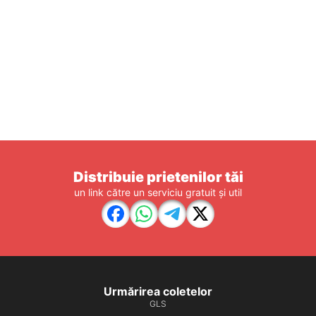
Distribuie prietenilor tăi
un link către un serviciu gratuit și util
Urmărirea coletelor
GLS