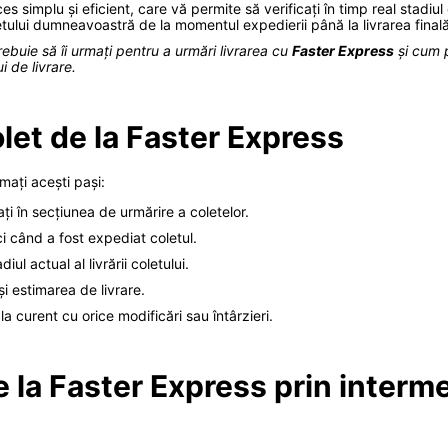
s simplu și eficient, care vă permite să verificați în timp real stadiu
etului dumneavoastră de la momentul expedierii până la livrarea finală
rebuie să îi urmați pentru a urmări livrarea cu
Faster Express
și cum 
i de livrare.
let de la Faster Express
mați acești pași:
rați în secțiunea de urmărire a coletelor.
i când a fost expediat coletul.
ul actual al livrării coletului.
și estimarea de livrare.
 la curent cu orice modificări sau întârzieri.
 la Faster Express prin interme