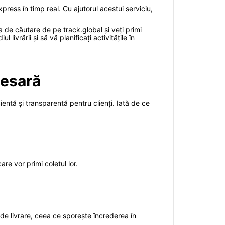
press în timp real. Cu ajutorul acestui serviciu,
a de căutare de pe track.global și veți primi
ivrării și să vă planificați activitățile în
cesară
ientă și transparentă pentru clienți. Iată de ce
re vor primi coletul lor.
i de livrare, ceea ce sporește încrederea în