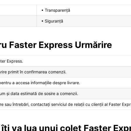
• Transparență
• Siguranță
ru Faster Express Urmărire
ster Express.
ire primit în confirmarea comenzii.
entru a accesa informațiile despre livrare.
recum și data estimată de sosire a comenzii.
 sau întrebări, contactați serviciul de relații cu clienții al Faster Exp
îți va lua unui colet Faster Ex