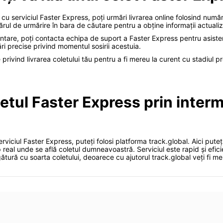
 cu serviciul Faster Express, poți urmări livrarea online folosind numă
ul de urmărire în bara de căutare pentru a obține informații actualizat
entare, poți contacta echipa de suport a Faster Express pentru asistență
mări precise privind momentul sosirii acestuia.
 privind livrarea coletului tău pentru a fi mereu la curent cu stadiul 
letul Faster Express prin interm
erviciul Faster Express, puteți folosi platforma track.global. Aici pute
real unde se află coletul dumneavoastră. Serviciul este rapid și eficie
legătură cu soarta coletului, deoarece cu ajutorul track.global veți fi m