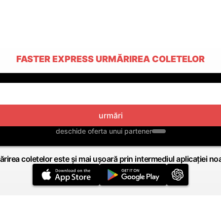
FASTER EXPRESS URMĂRIREA COLETELOR
urmări
deschide oferta unui partener
rirea coletelor este și mai ușoară prin intermediul aplicației no