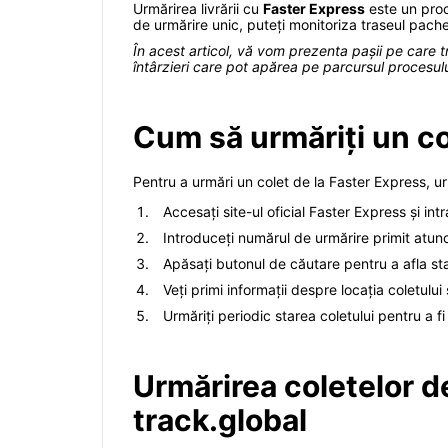
Urmărirea livrării cu
Faster Express
este un proce
de urmărire unic, puteți monitoriza traseul pach
În acest articol, vă vom prezenta pașii pe care t
întârzieri care pot apărea pe parcursul procesulu
Cum să urmăriți un co
Pentru a urmări un colet de la Faster Express, ur
Accesați site-ul oficial Faster Express și int
Introduceți numărul de urmărire primit atunc
Apăsați butonul de căutare pentru a afla stadi
Veți primi informații despre locația coletului 
Urmăriți periodic starea coletului pentru a fi
Urmărirea coletelor de
track.global