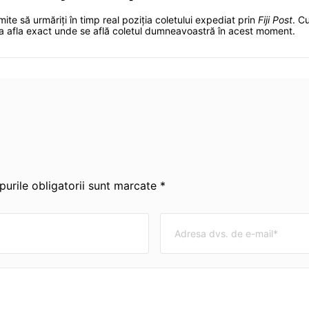
ite să urmăriți în timp real poziția coletului expediat prin
Fiji Post
. C
u a afla exact unde se află coletul dumneavoastră în acest moment.
urile obligatorii sunt marcate *