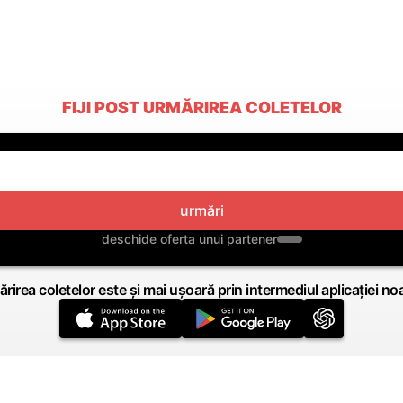
FIJI POST URMĂRIREA COLETELOR
urmări
deschide oferta unui partener
rirea coletelor este și mai ușoară prin intermediul aplicației no