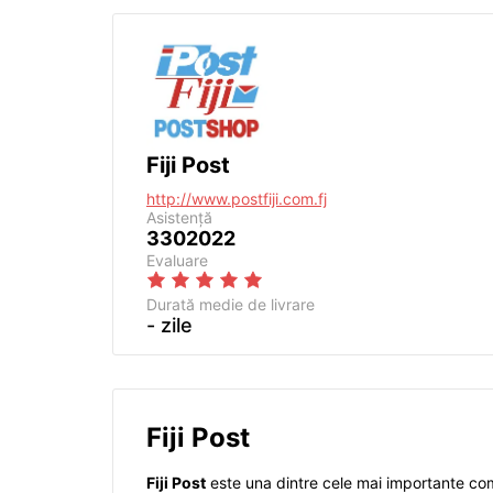
Fiji Post
http://www.postfiji.com.fj
Asistență
3302022
Evaluare
Durată medie de livrare
- zile
Fiji Post
Fiji Post
este una dintre cele mai importante compan