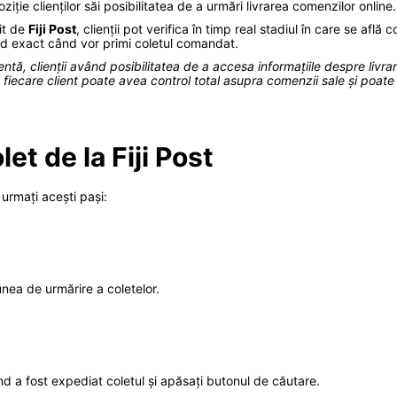
ție clienților săi posibilitatea de a urmări livrarea comenzilor online.
rit de
Fiji Post
, clienții pot verifica în timp real stadiul în care se află 
iind exact când vor primi coletul comandat.
icientă, clienții având posibilitatea de a accesa informațiile despre liv
, fiecare client poate avea control total asupra comenzii sale și poate 
et de la Fiji Post
 urmați acești pași:
țiunea de urmărire a coletelor.
nd a fost expediat coletul și apăsați butonul de căutare.