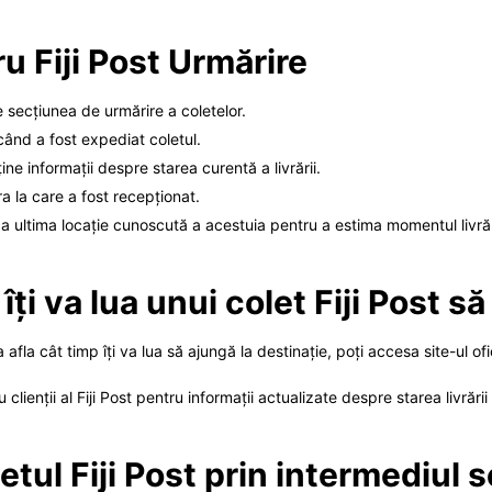
u Fiji Post Urmărire
tre secțiunea de urmărire a coletelor.
când a fost expediat coletul.
ne informații despre starea curentă a livrării.
ra la care a fost recepționat.
fica ultima locație cunoscută a acestuia pentru a estima momentul livrăr
îți va lua unui colet Fiji Post s
 a afla cât timp îți va lua să ajungă la destinație, poți accesa site-ul 
clienții al Fiji Post pentru informații actualizate despre starea livrării
etul Fiji Post prin intermediul s