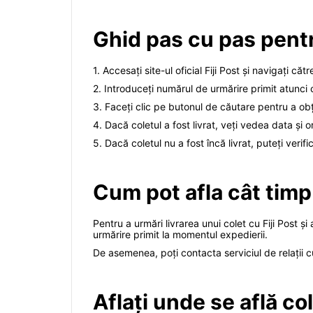
Ghid pas cu pas pentr
1. Accesați site-ul oficial Fiji Post și navigați că
2. Introduceți numărul de urmărire primit atunci 
3. Faceți clic pe butonul de căutare pentru a obți
4. Dacă coletul a fost livrat, veți vedea data și o
5. Dacă coletul nu a fost încă livrat, puteți veri
Cum pot afla cât timp 
Pentru a urmări livrarea unui colet cu Fiji Post și
urmărire primit la momentul expedierii.
De asemenea, poți contacta serviciul de relații cu 
Aflați unde se află col