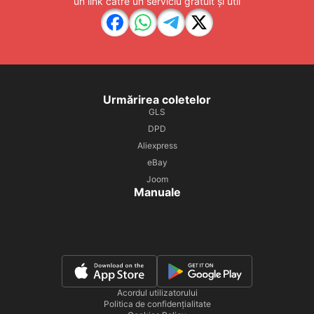
un link către un serviciu gratuit și util
Urmărirea coletelor
GLS
DPD
Aliexpress
eBay
Joom
Manuale
Acordul utilizatorului
Politica de confidențialitate